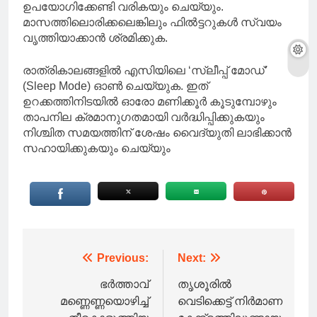
ഉപയോഗിക്കേണ്ടി വരികയും ചെയ്യും.
മാസത്തിലൊരിക്കലെങ്കിലും ഫിൽട്ടറുകൾ സ്വയം
വൃത്തിയാക്കാൻ ശ്രമിക്കുക.
രാത്രികാലങ്ങളിൽ എസിയിലെ ‘സ്ലീപ്പ് മോഡ്’
(Sleep Mode) ഓൺ ചെയ്യുക. ഇത്
ഉറക്കത്തിനിടയിൽ ഓരോ മണിക്കൂർ കൂടുമ്പോഴും
താപനില ക്രമാനുഗതമായി വർദ്ധിപ്പിക്കുകയും
നിശ്ചിത സമയത്തിന് ശേഷം വൈദ്യുതി ലാഭിക്കാൻ
സഹായിക്കുകയും ചെയ്യും
Post
Previous:
Next:
navigation
ഭർത്താവ്
തൃശൂരില്‍
മണ്ണെണ്ണയൊഴിച്ച്
വെടിക്കെട്ട് നിര്‍മാണ