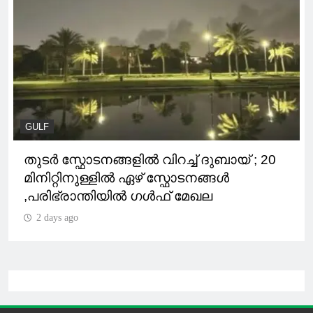
GULF
തുടർ സ്ഫോടനങ്ങളിൽ വിറച്ച് ദുബായ് ; 20
മിനിറ്റിനുള്ളിൽ ഏഴ് സ്ഫോടനങ്ങൾ
,പരിഭ്രാന്തിയിൽ ഗൾഫ് മേഖല
2 days ago