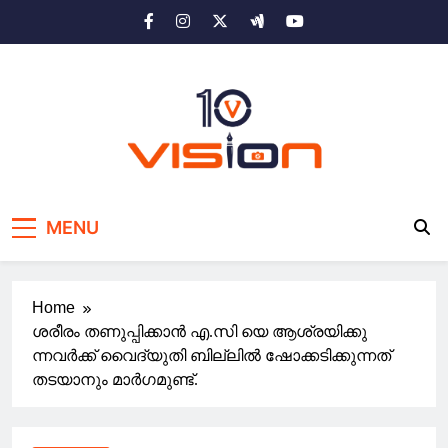
Skip
to
content
10 vision news
Stay Ahead with 10 Vision News
MENU
Home
ശരീരം തണുപ്പിക്കാൻ എ.സി യെ ആശ്രയിക്കു
ന്നവർക്ക് വൈദ്യുതി ബില്ലിൽ ഷോക്കടിക്കുന്നത്
തടയാനും മാർഗമുണ്ട്.