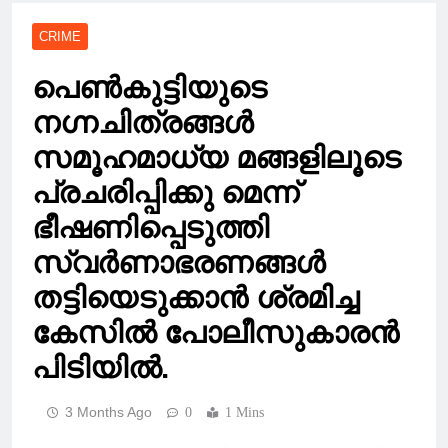
CRIME
പെൺകുട്ടിയുടെ
നഗ്നചിത്രങ്ങൾ
സമൂഹമാധ്യ മങ്ങളിലൂടെ
പ്രചരിപ്പിക്കു മെന്ന്
ഭീഷണിപ്പെടുത്തി
സ്വർണാഭരണങ്ങള്‍
തട്ടിയെടുക്കാൻ ശ്രമിച്ച
കേസിൽ പോലീസുകാരൻ
പിടിയിൽ.
3 Months Ago
0
1 Mins