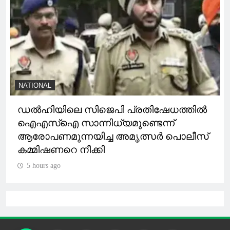
NATIONAL
ഡൽഹിയിലെ സിജെപി പ്രതിഷേധത്തിൽ
ഐഎസ്ഐ സാന്നിധ്യമുണ്ടെന്ന്
ആരോപണമുന്നയിച്ച അമൃത്സർ പൊലീസ്
കമ്മിഷണറെ നീക്കി
5 hours ago