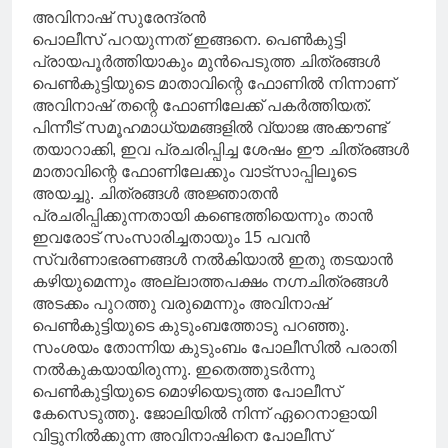
അവിനാഷ് സുരേന്ദ്രൻ
പൊലീസ് പറയുന്നത് ഇങ്ങനെ. പെൺകുട്ടി
പ്രായപൂർത്തിയാകും മുൻപെടുത്ത ചിത്രങ്ങൾ
പെൺകുട്ടിയുടെ മാതാവിന്റെ ഫോണിൽ നിന്നാണ്
അവിനാഷ് തന്റെ ഫോണിലേക്ക് പകർത്തിയത്.
പിന്നീട് സമൂഹമാധ്യമങ്ങളിൽ വ്യാജ അക്കൗണ്ട്
തയാറാക്കി, ഇവ പ്രചരിപ്പിച്ച ശേഷം ഈ ചിത്രങ്ങൾ
മാതാവിന്റെ ഫോണിലേക്കും വാട്സാപ്പിലൂടെ
അയച്ചു. ചിത്രങ്ങൾ അജ്ഞാതൻ
പ്രചരിപ്പിക്കുന്നതായി കണ്ടെത്തിയെന്നും താൻ
ഇവരോട് സംസാരിച്ചതായും 15 പവൻ
സ്വർണാഭരണങ്ങൾ നൽകിയാൽ ഇതു തടയാൻ
കഴിയുമെന്നും അല്ലാത്തപക്ഷം നഗ്നചിത്രങ്ങൾ
അടക്കം പുറത്തു വരുമെന്നും അവിനാഷ്
പെൺകുട്ടിയുടെ കുടുംബത്തോടു പറഞ്ഞു.
സംശയം തോന്നിയ കുടുംബം പോലീസിൽ പരാതി
നൽകുകയായിരുന്നു. ഇതെത്തുടർന്നു
പെൺകുട്ടിയുടെ മൊഴിയെടുത്ത പോലീസ്
കേസെടുത്തു. ജോലിയിൽ നിന്ന് ഏറെനാളായി
വിട്ടുനിൽക്കുന്ന അവിനാഷിനെ പോലീസ്