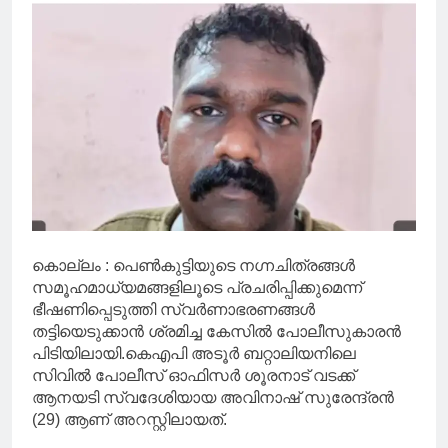
കൊല്ലം : പെൺകുട്ടിയുടെ നഗ്നചിത്രങ്ങൾ
സമൂഹമാധ്യമങ്ങളിലൂടെ പ്രചരിപ്പിക്കുമെന്ന്
ഭീഷണിപ്പെടുത്തി സ്വർണാഭരണങ്ങള്‍
തട്ടിയെടുക്കാൻ ശ്രമിച്ച കേസിൽ പോലീസുകാരൻ
പിടിയിലായി.കെഎപി അടൂർ ബറ്റാലിയനിലെ
സിവിൽ പോലീസ് ഓഫിസർ ശൂരനാട് വടക്ക്
ആനയടി സ്വദേശിയായ അവിനാഷ് സുരേന്ദ്രൻ
(29) ആണ് അറസ്റ്റിലായത്.