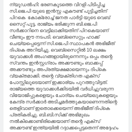
ന്യൂഡൽഹി: ഭരണകൂടത്തെ വിറളി പിടിപ്പിച്ച
സി.ജെ.പി യുടെ ഇൻസ്റ്റ എകൗണ്ട് പൂട്ടിച്ചതിന്
പിറകെ കോക്രോച്ച് ജനത പാർട്ടി യുടെ വെബ്
സൈറ്റ് പൂട്ട. രാജ്യം ഭരിക്കുന്ന ബി.ജെ.പി
സർക്കാറിനെ വെട്ടിലാക്കിയതിന് പിറകെയാണ്
വീണ്ടും ഈ നടപടി. വെബ്സൈറ്റും ഹാക്ക്
ചെയ്യപ്പെട്ടെന്ന് സി.ജെ.പി സ്ഥാപകൻ അഭിജീത്
ദിപ്‌കെ അറിയിച്ചു. വെബ്സൈറ്റിൽ 10 ലക്ഷം
യുവാക്കൾ അംഗങ്ങളായിരുന്നെന്നും ഒപ്പം തന്റെ
സ്വന്തം ഇൻസ്റ്റഗ്രാം അക്കൗണ്ടും ബാക്കപ്പ്
അക്കൗണ്ടും അപ്രത്യക്ഷമായെന്നും ദിപ്കെ
വ്യക്തമാക്കി. തന്റെ വ്യക്തിഗത എക്സ്
പോസ്റ്റിലൂടെയാണ് ഇക്കാര്യം പുറത്തുവിട്ടത്.
രാജ്യത്തെ യുവാക്കൾക്കിടയിൽ വർധിച്ചുവരുന്ന
വിയോജിപ്പുകളെയും ചോദ്യം ചെയ്യലുകളെയും
കേന്ദ്ര സർക്കാർ അടിച്ചമർത്തുകയാണെന്നതിന്റെ
തെളിവാണ് ഇതൊക്കെയെന്ന് അഭിജീത് ദിപ്‌കെ
പ്രതികരിച്ചു. ബി.ബി.സിക്ക് അഭിമുഖം
നൽകിക്കൊണ്ടിരിക്കെയാണ് തന്റെ എക്സ്
അക്കൗണ്ട് ഇന്ത്യയിൽ റദ്ദാക്കപ്പെട്ടതെന്ന് അദ്ദേഹം