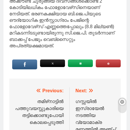
അക്കൗണ്ട് ചുരുങ്ങിയ ദിവസങ്ങൾക്കൊണ്ട് 2
കോടിയിലധികം ഫോളോവേഴ്‌സിനെയാണ്
നേടിയത്. ഭരണകക്ഷിയായ ബി.ജെ.പിയുടെ
ഔദ്യോഗിക ഇൻസ്റ്റാഗ്രാം പേജിന്റെ
ഫോളോവേഴ്‌സ് എണ്ണത്തെപ്പോലും (8.8 മില്യൺ)
മറികടന്നിടടുണ്ടായിരുന്നു സി.ജെ.പി. തുടർന്നാണ്
ബാക്കപ്പ് പേജും വെബ്‌സൈറ്റും
അപ്രത്യക്ഷമായത്.
Post
Previous:
Next:
navigation
തമിഴ്‌നാട്ടില്‍
ഗസ്സയിൽ
പത്തുവയസ്സുകാരിയെ
ഇസ്രായേൽ
തട്ടിക്കൊണ്ടുപോയി
നടത്തിയ
കൊലപ്പെടുത്തി
വ്യോമാക്ര
മണത്തിൽ അഞ്ച്