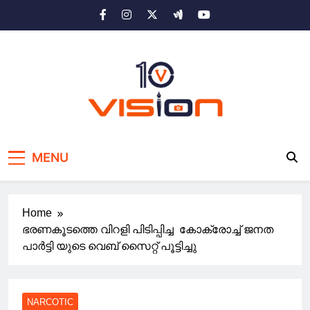
Skip
to
content
10 vision news
Stay Ahead with 10 Vision News
MENU
Home
ഭരണകൂടത്തെ വിറളി പിടിപ്പിച്ച കോക്രോച്ച് ജനത
പാർട്ടി യുടെ വെബ് സൈറ്റ് പൂട്ടിച്ചു
NARCOTIC