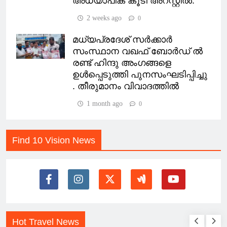
അധ്യാപിക കൂടി അറസ്റ്റിൽ.
2 weeks ago
0
മധ്യപ്രദേശ് സർക്കാർ
സംസ്ഥാന വഖഫ് ബോർഡ് ൽ
രണ്ട് ഹിന്ദു അംഗങ്ങളെ
ഉൾപ്പെടുത്തി പുനസംഘടിപ്പിച്ചു
. തീരുമാനം വിവാദത്തിൽ
1 month ago
0
Find 10 Vision News
Hot Travel News