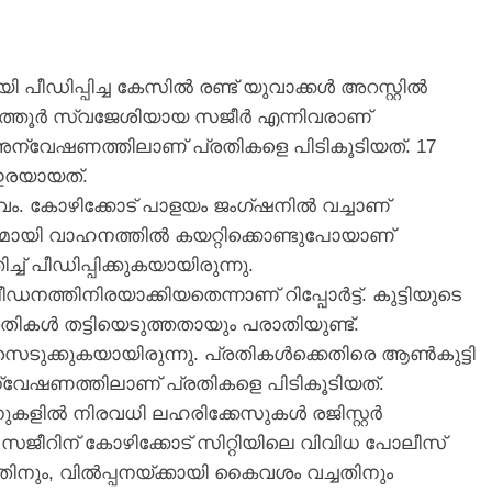
തായ്ലൻഡിലെ ബാങ്കോക്കിന്
സമീപമുള്ള സെക്കൻഡറി സ്കൂളില്‍
പീഡിപ്പിച്ച കേസിൽ രണ്ട് യുവാക്കൾ അറസ്റ്റിൽ
കൗമാരക്കാരൻ നടത്തിയ
ത്തൂർ സ്വജേശിയായ സജീർ എന്നിവരാണ്
വെടിവെപ്പില്‍ എട്ട് പേർ
കൊല്ലപ്പെട്ടു
അന്വേഷണത്തിലാണ് പ്രതികളെ പിടികൂടിയത്. 17
ഇരയായത്.
9 hours ago
കോഴിക്കോട് പാളയം ​ജം​ഗ്ഷനിൽ വച്ചാണ്
യി വാഹനത്തിൽ കയറ്റിക്കൊണ്ടുപോയാണ്
ച് പീഡിപ്പിക്കുകയായിരുന്നു.
ീഡനത്തിനിരയാക്കിയതെന്നാണ് റിപ്പോർട്ട്. കുട്ടിയുടെ
ികൾ തട്ടിയെടുത്തതായും പരാതിയുണ്ട്.
െടുക്കുകയായിരുന്നു. പ്രതികൾക്കെതിരെ ആൺകുട്ടി
ന്വേഷണത്തിലാണ് പ്രതികളെ പിടികൂടിയത്.
നുകളിൽ നിരവധി ലഹരിക്കേസുകൾ രജിസ്റ്റർ
രതി സജീറിന് കോഴിക്കോട് സിറ്റിയിലെ വിവിധ പോലീസ്
ചതിനും, വിൽപ്പനയ്ക്കായി കൈവശം വച്ചതിനും