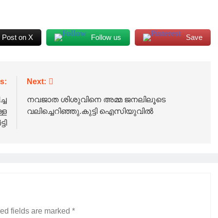
Post on X
Follow us
Save
s:
Next:
്ച
നവജാത ശിശുവിനെ അമ്മ ജനലിലൂടെ
്ള
വലിച്ചെറിഞ്ഞു.കുട്ടി ഐസിയുവിൽ
ടി
ed fields are marked
*