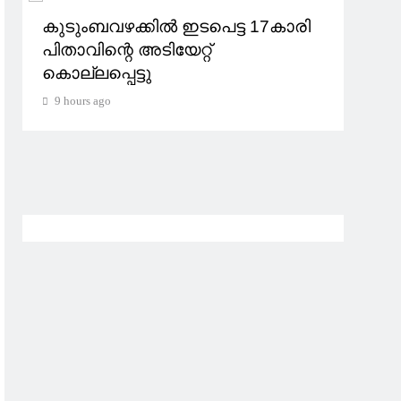
കുടുംബവഴക്കില്‍ ഇടപെട്ട 17കാരി
സൗദ
പിതാവിന്റെ അടിയേറ്റ്
സർക
കൊല്ലപ്പെട്ടു
ആക്
പേർക
9 hours ago
സൈന
9 ho