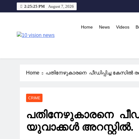
Skip
2:25:26 PM
August 7, 2026
to
content
Home
News
Videos
B
10 vision news
Stay Ahead with 10 Vision News
Home
പതിനേഴുകാരനെ പീഡിപ്പിച്ച കേസിൽ രണ്
CRIME
പതിനേഴുകാരനെ പീഡിപ്
യുവാക്കൾ അറസ്റ്റിൽ.