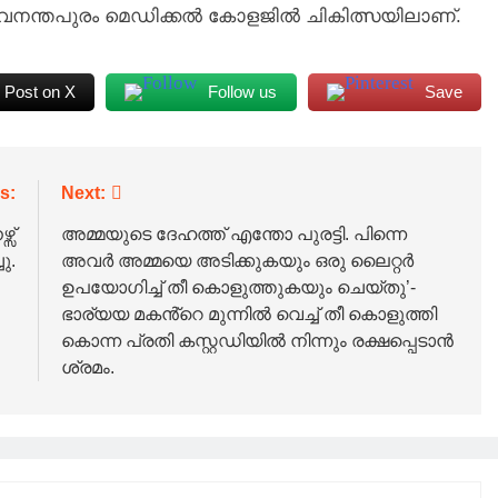
രുവനന്തപുരം മെഡിക്കല്‍ കോളജില്‍ ചികിത്സയിലാണ്.
Post on X
Follow us
Save
s:
Next:
സ്
അമ്മയുടെ ദേഹത്ത് എന്തോ പുരട്ടി. പിന്നെ
ു.
അവർ അമ്മയെ അടിക്കുകയും ഒരു ലെെറ്റർ
ഉപയോഗിച്ച് തീ കൊളുത്തുകയും ചെയ്തു’-
ഭാര്യയ മകൻ്റെ മുന്നിൽ വെച്ച് തീ കൊളുത്തി
കൊന്ന പ്രതി കസ്റ്റഡിയിൽ നിന്നും രക്ഷപ്പെടാൻ
ശ്രമം.