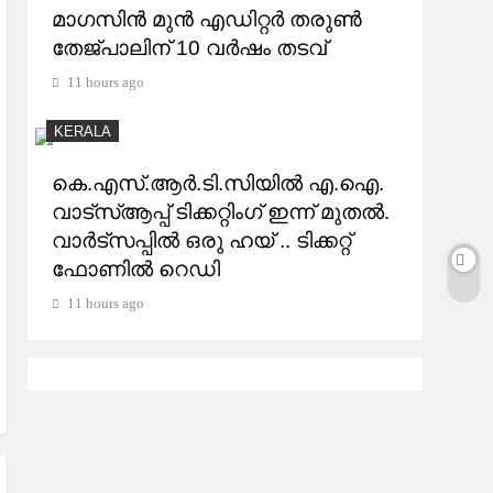
മാഗസിൻ മുൻ എഡിറ്റർ തരുൺ
തേജ്പാലിന് 10 വർഷം തടവ്
11 hours ago
KERALA
കെ.എസ്.ആര്‍.ടി.സിയില്‍ എ.ഐ.
വാട്സ്ആപ്പ് ടിക്കറ്റിംഗ് ഇന്ന് മുതല്‍.
വാർട്സപ്പിൽ ഒരു ഹയ് .. ടിക്കറ്റ്
ഫോണിൽ റെഡി
11 hours ago