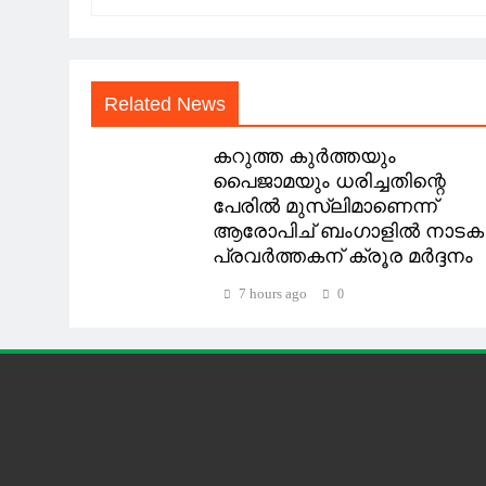
Related News
കറുത്ത കുർത്തയും
പൈജാമയും ധരിച്ചതിന്റെ
പേരിൽ മുസ്‌ലിമാണെന്ന്
ആരോപിച് ബംഗാളിൽ നാടക
പ്രവർത്തകന് ക്രൂര മർദ്ദനം
7 hours ago
0