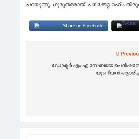
പറയുന്നു. ഗുരുതരമായി പരിക്കേറ്റ റഹീം തി
Share on Facebook
Post
Previou
navigation
ഡോക്ടർ എം എ സേബയെ പെൻഷനേഴ്
യൂണിയൻ ആദരിച്ച