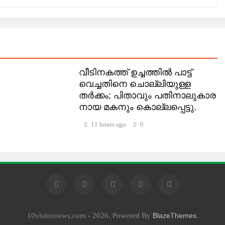
വീടിനകത്ത് ഉച്ചത്തിൽ പാട്ട്
വെച്ചതിനെ ചൊല്ലിയുള്ള
തര്‍ക്കം; പിതാവും പതിനാലുകാര
നായ മകനും കൊല്ലപ്പെട്ടു.
11 hours ago
0
10visionnews.com - 2026. Powered By
.
BlazeThemes