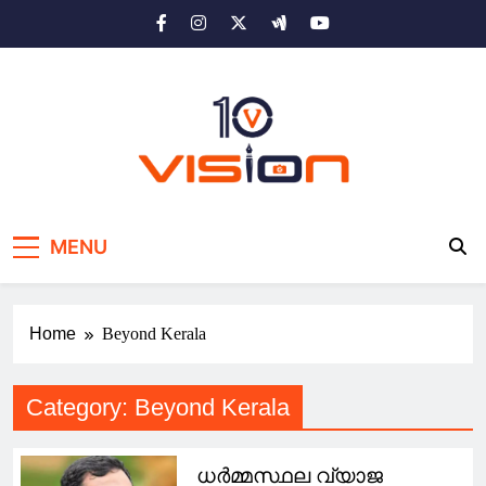
Skip
to
content
10 vision news
Stay Ahead with 10 Vision News
MENU
Home
Beyond Kerala
Category:
Beyond Kerala
ധർമ്മസ്ഥല വ്യാജ