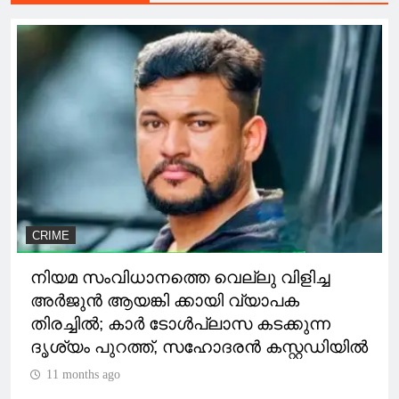
CRIME
നിയമ സംവിധാനത്തെ വെല്ലു വിളിച്ച
അർജുൻ ആയങ്കി ക്കായി വ്യാപക
തിരച്ചിൽ; കാർ ടോള്‍പ്ലാസ കടക്കുന്ന
ദൃശ്യം പുറത്ത്, സഹോദരൻ കസ്റ്റഡിയിൽ
11 months ago