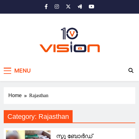
Skip
to
content
10 vision news
Stay Ahead with 10 Vision News
MENU
Home
Rajasthan
Category:
Rajasthan
സ്കൂ ബോർഡ്