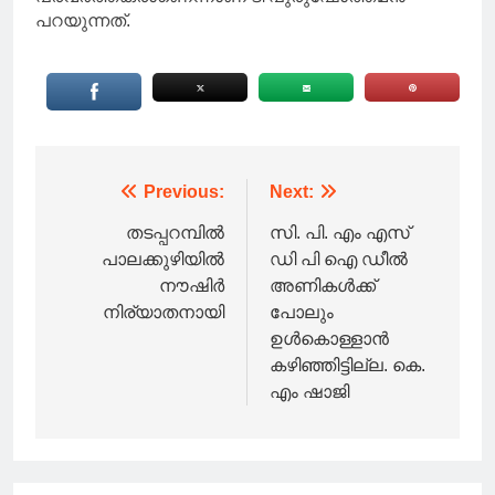
പറയുന്നത്.
Post
Previous:
Next:
navigation
തടപ്പറമ്പിൽ
സി. പി. എം എസ്
പാലക്കുഴിയിൽ
ഡി പി ഐ ഡീൽ
നൗഷിർ
അണികൾക്ക്
നിര്യാതനായി
പോലും
ഉൾകൊള്ളാൻ
കഴിഞ്ഞിട്ടില്ല. കെ.
എം ഷാജി