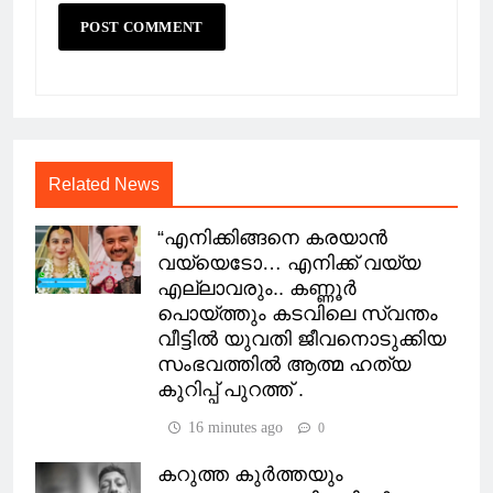
Related News
“എനിക്കിങ്ങനെ കരയാൻ
വയ്യെടോ… എനിക്ക് വയ്യ
എല്ലാവരും.. കണ്ണൂർ
പൊയ്ത്തും കടവിലെ സ്വന്തം
വീട്ടിൽ യുവതി ജീവനൊടുക്കിയ
സംഭവത്തിൽ ആത്മ ഹത്യ
കുറിപ്പ് പുറത്ത് .
16 minutes ago
0
കറുത്ത കുർത്തയും