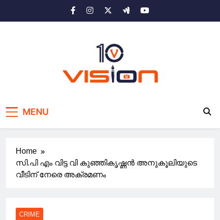
Skip
to
content
10 vision news
Stay Ahead with 10 Vision News
MENU
Home
സി.പി എം വിട്ട വി കുഞ്ഞികൃഷ്ണൻ അനുകൂലിയുടെ
വീടിന് നേരെ അക്രമണം
CRIME