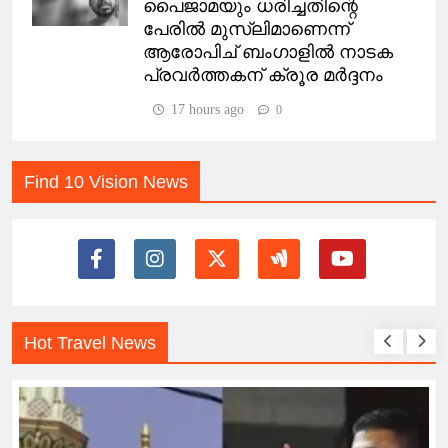
പൈജാമയും ധരിച്ചതിന്റെ
പേരിൽ മുസ്‌ലിമാണെന്ന്
ആരോപിച് ബംഗാളിൽ നാടക
പ്രവർത്തകന് ക്രൂര മർദ്ദനം
17 hours ago
0
Find 10 Vision News
Hot Travel News