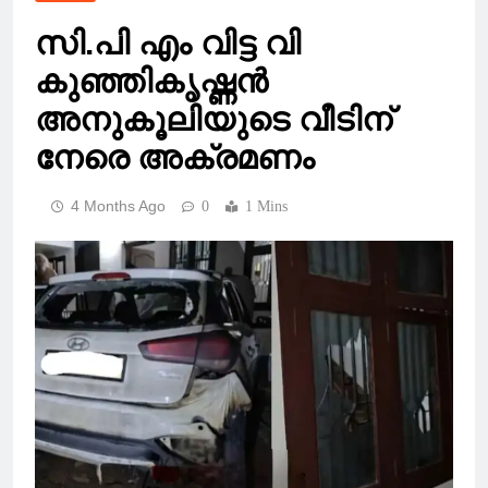
സി.പി എം വിട്ട വി
കുഞ്ഞികൃഷ്ണൻ
അനുകൂലിയുടെ വീടിന്
നേരെ അക്രമണം
4 Months Ago
0
1 Mins