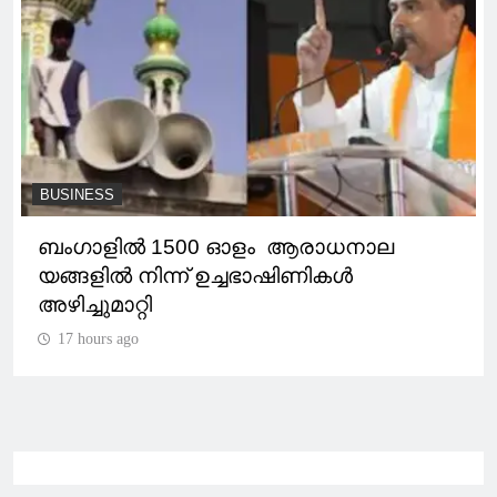
BUSINESS
ബംഗാളിൽ 1500 ഓളം ആരാധനാല
യങ്ങളിൽ നിന്ന് ഉച്ചഭാഷിണികൾ
അഴിച്ചുമാറ്റി
17 hours ago