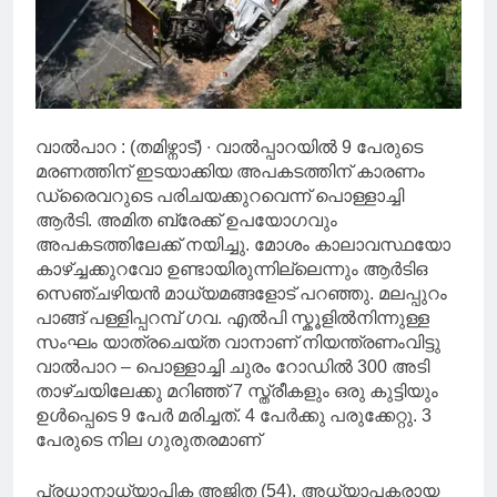
വാൽപാറ : (തമിഴ്നാട്) ∙ വാൽ‍പ്പാറയിൽ 9 പേരുടെ
മരണത്തിന് ഇടയാക്കിയ അപകടത്തിന് കാരണം
ഡ്രൈവറുടെ പരിചയക്കുറവെന്ന് പൊള്ളാച്ചി
ആർടി. അമിത ബ്രേക്ക് ഉപയോഗവും
അപകടത്തിലേക്ക് നയിച്ചു. മോശം കാലാവസ്ഥയോ
കാഴ്ച്ചക്കുറവോ ഉണ്ടായിരുന്നില്ലെന്നും ആർടിഒ
സെഞ്ചഴിയൻ മാധ്യമങ്ങളോട് പറഞ്ഞു. മലപ്പുറം
പാങ്ങ് പള്ളിപ്പറമ്പ് ഗവ. എൽപി സ്കൂളിൽനിന്നുള്ള
സംഘം യാത്രചെയ്ത വാനാണ് നിയന്ത്രണംവിട്ടു
വാൽപാറ – പൊള്ളാച്ചി ചുരം റോഡിൽ 300 അടി
താഴ്ചയിലേക്കു മറിഞ്ഞ് 7 സ്ത്രീകളും ഒരു കുട്ടിയും
ഉൾപ്പെടെ 9 പേർ മരിച്ചത്. 4 പേർക്കു പരുക്കേറ്റു. 3
പേരുടെ നില ഗുരുതരമാണ്
പ്രധാനാധ്യാപിക അജിത (54), അധ്യാപകരായ