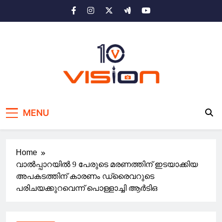
Skip
to
content
10 vision news
Stay Ahead with 10 Vision News
MENU
Home
വാൽ‍പ്പാറയിൽ 9 പേരുടെ മരണത്തിന് ഇടയാക്കിയ
അപകടത്തിന് കാരണം ഡ്രൈവറുടെ
പരിചയക്കുറവെന്ന് പൊള്ളാച്ചി ആർടിഒ