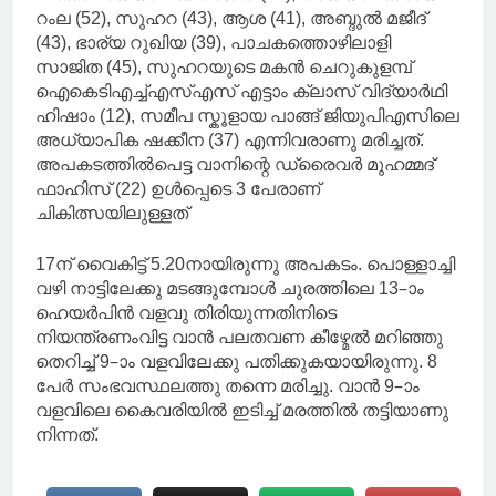
റംല (52), സുഹറ (43), ആശ (41), അബ്ദുൽ മജീദ്
(43), ഭാര്യ റുഖിയ (39), പാചകത്തൊഴിലാളി
സാജിത (45), സുഹറയുടെ മകൻ ചെറുകുളമ്പ്
ഐകെടിഎച്ച്എസ്എസ് എട്ടാം ക്ലാസ് വിദ്യാർഥി
ഹിഷാം (12), സമീപ സ്കൂളായ പാങ്ങ് ജിയുപിഎസിലെ
അധ്യാപിക ഷക്കീന (37) എന്നിവരാണു മരിച്ചത്.
അപകടത്തിൽപെട്ട വാനിന്റെ ഡ്രൈവർ മുഹമ്മദ്
ഫാഹിസ് (22) ഉൾപ്പെടെ 3 പേരാണ്
ചികിത്സയിലുള്ളത്
17ന് വൈകിട്ട് 5.20നായിരുന്നു അപകടം. പൊള്ളാച്ചി
വഴി നാട്ടിലേക്കു മടങ്ങുമ്പോൾ ചുരത്തിലെ 13–ാം
ഹെയർപിൻ വളവു തിരിയുന്നതിനിടെ
നിയന്ത്രണംവിട്ട വാൻ പലതവണ കീഴ്മേൽ മറിഞ്ഞു
തെറിച്ച് 9–ാം വളവിലേക്കു പതിക്കുകയായിരുന്നു. 8
പേർ സംഭവസ്ഥലത്തു തന്നെ മരിച്ചു. വാൻ 9–ാം
വളവിലെ കൈവരിയിൽ ഇടിച്ച് മരത്തിൽ തട്ടിയാണു
നിന്നത്.