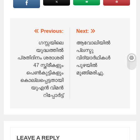
Post
Previous:
Next:
navigation
ഗസ്സയിലെ
ആവോലിയിൽ
യുദ്ധത്തിൽ
പ്ലസ്ടു
പ്രതിദിനം ശരാശരി
വിദ്യാർഥികൾ
47 സ്ത്രീകളും
പുഴയിൽ
പെൺകുട്ടികളും
മുങ്ങിമരിച്ചു.
കൊല്ലപ്പെട്ടതായി
യുഎൻ വിമൻ
റിപ്പോർട്ട്
LEAVE A REPLY