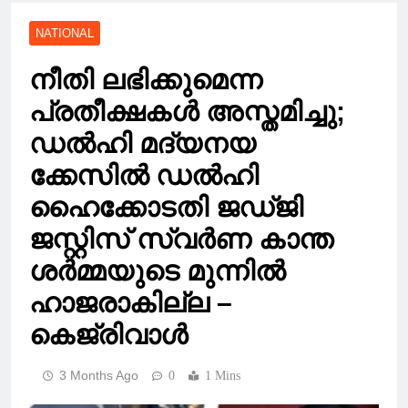
NATIONAL
നീതി ലഭിക്കുമെന്ന
പ്രതീക്ഷകൾ അസ്തമിച്ചു;
ഡൽഹി മദ്യനയ
ക്കേസിൽ ഡൽഹി
ഹൈക്കോടതി ജഡ്ജി
ജസ്റ്റിസ് സ്വർണ കാന്ത
ശർമ്മയുടെ മുന്നിൽ
ഹാജരാകില്ല –
കെജ്രിവാൾ
3 Months Ago
0
1 Mins