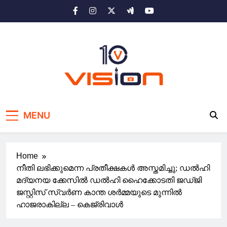
Skip
to
content
10 vision news
Stay Ahead with 10 Vision News
MENU
Home
നീതി ലഭിക്കുമെന്ന പ്രതീക്ഷകൾ അസ്തമിച്ചു; ഡൽഹി
മദ്യനയ ക്കേസിൽ ഡൽഹി ഹൈക്കോടതി ജഡ്ജി
ജസ്റ്റിസ് സ്വർണ കാന്ത ശർമ്മയുടെ മുന്നിൽ
ഹാജരാകില്ല – കെജ്രിവാൾ