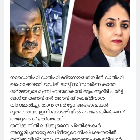
നാഡെൽഹി:ഡൽഹി മദ്യനയക്കേസിൽ ഡൽഹി
ഹൈക്കോടതി ജഡ്ജി ജസ്റ്റിസ് സ്വർണ കാന്ത
ശർമ്മയുടെ മുന്നി ഹാജരാകാൻ ആം ആദ്മി പാർട്ടി
ദേശീയ കൺവീനർ അരവിന്ദ് കെജ്‌രിവാൾ
വിസമ്മതിച്ചു. താൻ നേരിട്ടോ അഭിഭാഷകൻ
മുഖേനയോ ഇനി കോടതിയിൽ ഹാജരാകില്ലെന്ന്
അദ്ദേഹം വ്യക്തമാക്കി.
തനിക്ക് നീതി ലഭിക്കുമെന്ന പ്രതീക്ഷകൾ
അസ്തമിച്ചതായു ജഡ്ജിയുടെ നിഷ്പക്ഷതയിൽ
തനിക്ക് വിശ്വാസം നഷ്ടപ്പെട്ടതായും കെജ്‌രിവാൾ