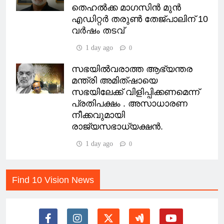
തെഹൽക്ക മാഗസിൻ മുൻ
എഡിറ്റർ തരുൺ തേജ്പാലിന് 10
വർഷം തടവ്
1 day ago
0
സഭയിൽവരാത്ത ആഭ്യന്തര
മന്ത്രി അമിത്ഷായെ
സഭയിലേക്ക് വിളിപ്പിക്കണമെന്ന്
പ്രതിപക്ഷം . അസാധാരണ
നീക്കവുമായി
രാജ്യസഭാധ്യക്ഷൻ.
1 day ago
0
Find 10 Vision News