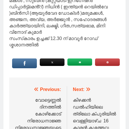
മക്കൾ , സുബിൻ (കുറ്റ്യാടി ഇറിഗേഷൻ
ഡിപ്പാർട്ട്മെൻ്റ്) നിധിൻ ( ഇന്ത്യൻ റെയിൽവേ
)ബിൻസി (ആയുർവേദ ഡോക്‌ടർ )മരുമക്കൾ,
അഞ്ജന, അവ്യ, അർജ്ജുൻ , സഹോദരങ്ങൾ
കാർത്ത്യായിനി, ലക്ഷ്മി, ഗീത,സത്യഭാമ, മിനി
വിനോദ് കുമാർ
സംസ്‌കാരം ഉച്ചക്ക് 12.30 ന് മാവൂർ റോഡ്
ശ്മശാനത്തിൽ
Post
Previous:
Next:
navigation
വോട്ടെണ്ണൽ
കിഴക്കൻ
ദിനത്തിൽ
ഡൽഹിയിലെ
കോഴിക്കോട്
ത്രിലോ ക്പുരിയിൽ
നിരോധനാജ്ഞ
വെള്ളിയാഴ്ച 16
നിരോധനാജ്ഞയുടെ
കാരൻ കുത്തേറ്റു