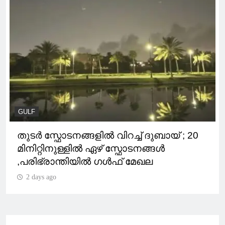
GULF
തുടർ സ്ഫോടനങ്ങളിൽ വിറച്ച് ദുബായ് ; 20
മിനിറ്റിനുള്ളിൽ ഏഴ് സ്ഫോടനങ്ങൾ
,പരിഭ്രാന്തിയിൽ ഗൾഫ് മേഖല
2 days ago