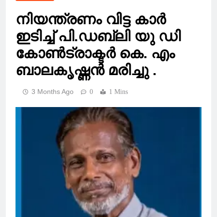
നിയന്ത്രണം വിട്ട കാർ
ഇടിച്ച് പി.ഡബ്ലി യു ഡി
കോൺട്രാക്ടർ കെ. എം
ബാലകൃഷ്ണൻ മരിച്ചു .
3 Months Ago
0
1 Mins