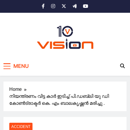
Skip
to
content
10 vision news
Stay Ahead with 10 Vision News
MENU
Home
നിയന്ത്രണം വിട്ട കാർ ഇടിച്ച് പി.ഡബ്ലി യു ഡി
കോൺട്രാക്ടർ കെ. എം ബാലകൃഷ്ണൻ മരിച്ചു .
ACCIDENT