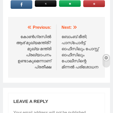
Post
Previous:
Next:
navigation
കോൺഗ്രസിൽ
ബോംബ് ഭീതി;
ആര് മുഖ്യമന്ത്രി?
പാസ്‌പോർട്ട്
മുഖ്യ മന്ത്രി
ഓഫീസിലും പോസ്റ്റ്
പ്രഖ്യാപനം
ഓഫീസിലും
ഉണ്ടാകുമെന്നാണ്
പോലീസിന്റെ
പ്രതീക്ഷ
മിന്നൽ പരിശോധന
LEAVE A REPLY
Your email address will not be published.