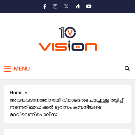
Skip
to
content
10 vision news
Stay Ahead with 10 Vision News
MENU
Home
അവയവദാനത്തിനായി വ്യാജരേഖ ചമച്ചുള്ള തട്ടിപ്പ്
നടന്നത് മെഡിക്കല്‍ ടൂറിസം കമ്പനിയുടെ
മറവിലെന്ന് പൊലീസ്