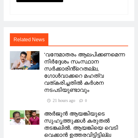
Related News
‘വന്ദേമാതരം ആലപിക്കണമെന്ന
നിർദ്ദേശം സംസ്ഥാന
സർക്കാരിൻ്റെതല്ല,
ഗോൾവാക്കറെ മഹത്വ
വത്കരിച്ചതിൽ കർശന
നടപടിയുണ്ടാവും
21 hours ago
0
അ‍ർജുൻ ആയങ്കിയുടെ
സുഹൃത്തുക്കൾ കരുതൽ
തടങ്കലിൽ. ആയങ്കിയെ വെടി
വെക്കാൻ ഉത്തരവിട്ടിട്ടില്ല