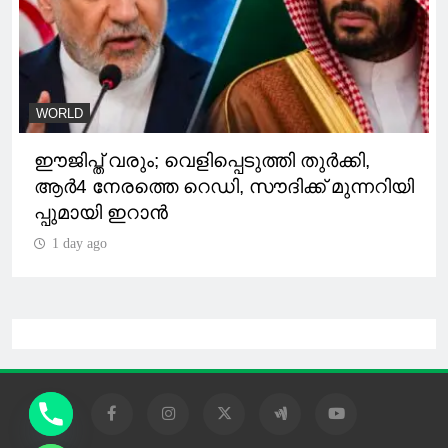
WORLD
ഈജിപ്ത് വരും; വെളിപ്പെടുത്തി തുര്‍ക്കി,
ആര്‍4 നേരത്തെ റെഡി, സൗദിക്ക് മുന്നറിയി
പ്പുമായി ഇറാൻ
1 day ago