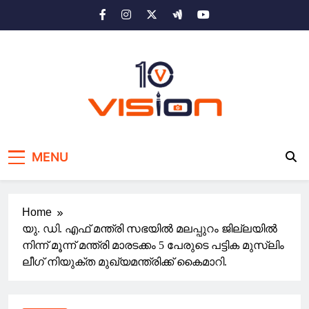
Skip
to
content
10 vision news
Stay Ahead with 10 Vision News
MENU
Home
യു. ഡി. എഫ് മന്ത്രി സഭയിൽ മലപ്പുറം ജില്ലയിൽ
നിന്ന് മൂന്ന് മന്ത്രി മാരടക്കം 5 പേരുടെ പട്ടിക മുസ്‌ലിം
ലീഗ് നിയുക്ത മുഖ്യമന്ത്രിക്ക് കൈമാറി.