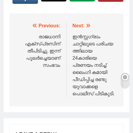
Post
Previous:
Next:
navigation
രാജധാനി
ഇൻസ്റ്റഗ്രാം
എക്‌സ്പ്രസിന്
ചാറ്റിലൂടെ പരിചയ
തീപിടിച്ചു. ഇന്ന്
ത്തിലായ
പുലർച്ചെയാണ്
24കാരിയെ
സംഭവം
പ്രണയം നടിച്ച്
ലൈം​ഗി കമായി
പീഡിപ്പിച്ച രണ്ടു
യുവാക്കളെ
പൊലീസ് പിടികൂടി.