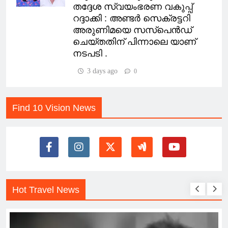
തദ്ദേശ സ്വയംഭരണ വകുപ്പ്
റദ്ദാക്കി : അണ്ടർ സെക്രട്ടറി
അരുണിമയെ സസ്‌പെന്‍ഡ്
ചെയ്തതിന് പിന്നാലെ യാണ്
നടപടി .
3 days ago
0
Find 10 Vision News
Hot Travel News