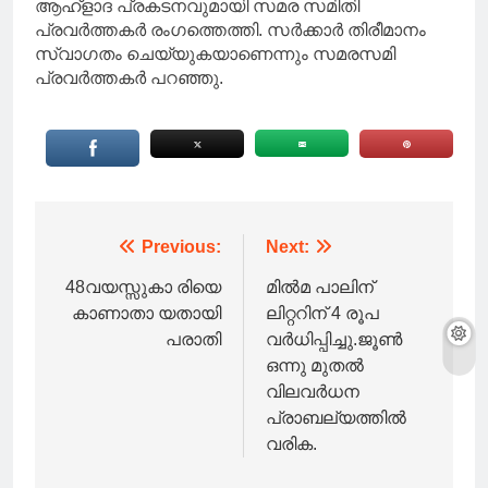
ആഹ്ളാദ പ്രകടനവുമായി സമര സമിതി
പ്രവർത്തകർ രംഗത്തെത്തി. സർക്കാർ തിരീമാനം
സ്വാഗതം ചെയ്യുകയാണെന്നും സമരസമി
പ്രവർത്തകർ പറഞ്ഞു.
Post
Previous:
Next:
navigation
48വയസ്സുകാ രിയെ
മിൽമ പാലിന്
കാണാതാ യതായി
ലിറ്ററിന് 4 രൂപ
പരാതി
വർധിപ്പിച്ചു.ജൂണ്‍
ഒന്നു മുതൽ
വിലവർധന
പ്രാബല്യത്തില്‍
വരിക.