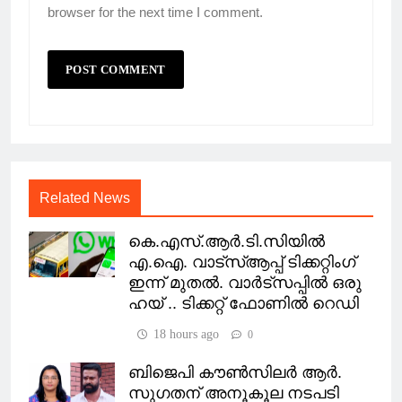
browser for the next time I comment.
Related News
കെ.എസ്.ആര്‍.ടി.സിയില്‍
എ.ഐ. വാട്സ്ആപ്പ് ടിക്കറ്റിംഗ്
ഇന്ന് മുതല്‍. വാർട്സപ്പിൽ ഒരു
ഹയ് .. ടിക്കറ്റ് ഫോണിൽ റെഡി
18 hours ago
0
ബിജെപി കൗണ്‍സിലര്‍ ആര്‍.
സുഗതന് അനൂകൂല നടപടി