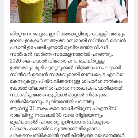
തിരുവനന്തപുരം:ഇനി മഞക്കുറ്റിയും വെളളി വരയും
ഇല്ല ഇരകൾക്ക് ആശ്വാസമായി സിൽവർ ലൈൻ
പദ്ധതി ഉപേക്ഷിച്ചതായി മുഖ്യ മന്ത്ര വി.ഡി
സതീഷൻ വാർത്ത സമ്മേളനത്തിൽ പറഞ്ഞു..
2020 ലെ പദ്ധതി വിജ്ഞാപനം ചെയ്തുള്ള
ഉത്തരവും ഭൂമി ഏറ്റെടുക്കൽ വിജ്ഞാപനം റദ്ദാക്കി.
സിൽവർ ലൈൻ സമരവുമായി ബന്ധപ്പെട്ട എല്ലാ
കേസുകളും പിൻവലിക്കാനുള്ള ശിപാർശ നൽകും.
കോടതിയിലാണ് ശിപാർശ നൽകുക പദ്ധതിക്കായി
സ്ഥാപിച്ച മഞ്ഞ കുറ്റികൾ മാറ്റാൻ നിർദ്ദേശം
നൽകിയെന്നും മുഖ്യമന്ത്രി പറഞ്ഞു.
ആഗസ്ത് 31 നകം കാലാവധി തീരുന്ന പിഎസ്‍സി
റാങ്ക് ലിസ്റ്റ് നവംബർ 30 വരെ നീട്ടിയെന്നും
മുഖ്യമന്ത്രി പറഞ്ഞു. ഉദ്യോഗാർഥികളുടെ
വികാരം കണക്കിലെടുത്താണ് തീരുമാനം.
പ്രകടനപത്രികയിൽ നൽകിയിട്ടുള്ള വാഗ്ദാനങ്ങൾ