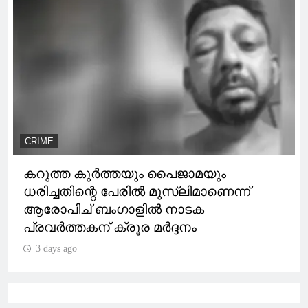
CRIME
കറുത്ത കുർത്തയും പൈജാമയും
ധരിച്ചതിന്റെ പേരിൽ മുസ്‌ലിമാണെന്ന്
ആരോപിച് ബംഗാളിൽ നാടക
പ്രവർത്തകന് ക്രൂര മർദ്ദനം
3 days ago