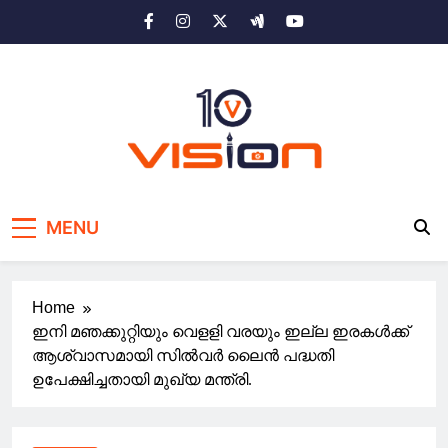
Skip
to
content
10 vision news
Stay Ahead with 10 Vision News
MENU
Home
ഇനി മഞക്കുറ്റിയും വെളളി വരയും ഇല്ല ഇരകൾക്ക്
ആശ്വാസമായി സിൽവർ ലൈൻ പദ്ധതി
ഉപേക്ഷിച്ചതായി മുഖ്യ മന്ത്രി.