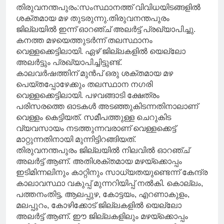
തിരുവനന്തപുരം:സംസ്ഥാനത്ത് വിവിധയിടങ്ങളിൽ
ശക്തമായ മഴ തുടരുന്നു.തിരുവനന്തപുരം
ജില്ലയിൽ ഇന്ന് ഓറഞ്ച് അലർട്ട് പ്രഖ്യാപിച്ചു.
കനത്ത മഴയെത്തുടർന്ന് തലസ്ഥാനം
വെള്ളക്കെട്ടിലായി. ഏഴ് ജില്ലകളിൽ യെല്ലോ
അലർട്ടും പ്രഖ്യാപിച്ചിട്ടുണ്ട്.
കാലവർഷത്തിന് മുൻപ് ഒരു ശക്തമായ മഴ
പെയ്തപ്പോഴേക്കും തലസ്ഥാന നഗരി
വെള്ളക്കെട്ടിലായി. പഴവങ്ങാടി ക്ഷേത്രം
പരിസരത്തെ ഓടകൾ അടഞ്ഞുകിടന്നതിനാലാണ്
വെള്ളം കെട്ടിയത്. സമീപത്തുള്ള ചെറുകിട
വ്യവസായം നടത്തുന്നവരാണ് വെള്ളക്കെട്ട്
മാറ്റുന്നതിനായി മുന്നിട്ടിറങ്ങിയത്.
തിരുവനന്തപുരം ജില്ലയിൽ നിലവിൽ ഓറഞ്ച്
അലർട്ട് ആണ്. അതിശക്തമായ മഴയ്ക്കൊപ്പം
ഇടിമിന്നലിനും കാറ്റിനും സാധ്യതയുണ്ടെന്ന് കേന്ദ്ര
കാലാവസ്ഥാ വകുപ്പ് മുന്നറിയിപ്പ് നൽകി. കൊല്ലം,
പത്തനംതിട്ട, ആലപ്പുഴ, കോട്ടയം, എറണാകുളം,
മലപ്പുറം, കോഴിക്കോട് ജില്ലകളിൽ യെല്ലോ
അലർട്ട് ആണ്. ഈ ജില്ലകളിലും മഴയ്ക്കൊപ്പം