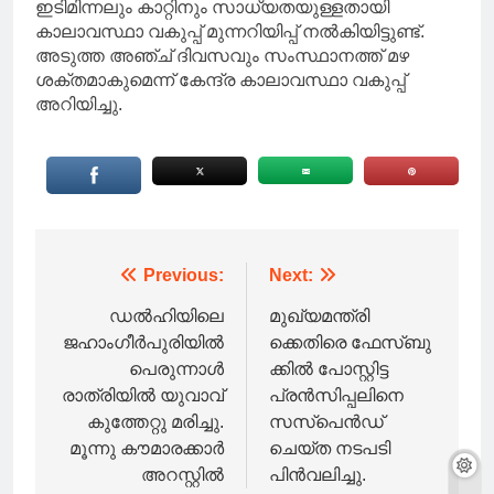
ഇടിമിന്നലും കാറ്റിനും സാധ്യതയുള്ളതായി
കാലാവസ്ഥാ വകുപ്പ് മുന്നറിയിപ്പ് നൽകിയിട്ടുണ്ട്.
അടുത്ത അഞ്ച് ദിവസവും സംസ്ഥാനത്ത് മഴ
ശക്തമാകുമെന്ന് കേന്ദ്ര കാലാവസ്ഥാ വകുപ്പ്
അറിയിച്ചു.
Post
Previous:
Next:
navigation
ഡൽഹിയിലെ
മുഖ്യമന്ത്രി
ജഹാംഗീർപുരിയിൽ
ക്കെതിരെ ഫേസ്ബു
പെരുന്നാൾ
ക്കിൽ പോസ്റ്റിട്ട
രാത്രിയിൽ യുവാവ്
പ്രൻസിപ്പലിനെ
കുത്തേറ്റു മരിച്ചു.
സസ്‌പെൻഡ്
മൂന്നു കൗമാരക്കാർ
ചെയ്ത നടപടി
അറസ്റ്റിൽ
പിൻവലിച്ചു.