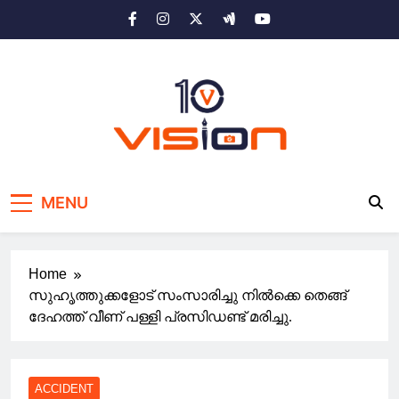
Skip
to
content
10 vision news
Stay Ahead with 10 Vision News
MENU
Home
സുഹൃത്തുക്കളോട് സംസാരിച്ചു നിൽക്കെ തെങ്ങ്
ദേഹത്ത് വീണ് പള്ളി പ്രസിഡണ്ട് മരിച്ചു.
ACCIDENT