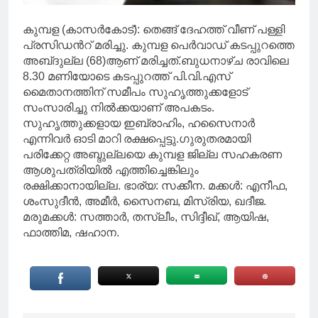
കുമ്പള (കാസർകോട്): തെങ്ങ് ദേഹത്ത് വീണ് പള്ളി
പ്രസിഡൻറ് മരിച്ചു. കുമ്പള പെർവാഡ് കടപ്പുറത്തെ
അബ്‌ദുല്ല (68)ആണ് മരിച്ചത്.ബുധനാഴ്ച രാവിലെ
8.30 മണിയോടെ കടപ്പുറത്ത് പി.വി.എസ്
മൈതാനത്തിന് സമീപം സുഹൃത്തുക്കളോട്
സംസാരിച്ചു നിൽക്കയാണ് അപകടം.
സുഹൃത്തുക്കളായ ഇബ്രാഹിം, ഹസൈനാർ
എന്നിവർ ഓടി മാറി രക്ഷപ്പെട്ടു.ഗുരുതരമായി
പരിക്കേറ്റ അബ്ദുല്ലയെ കുമ്പള ജില്ല സഹകരണ
ആശുപത്രിയിൽ എത്തിച്ചെങ്കിലും
രക്ഷിക്കാനായില്ല. ഭാര്യ: സക്കീന. മക്കൾ: എനീഫ,
ശംസുദീൻ, അമീർ, സൈനബ, മിസ്‌രിയ, ഖദീജ.
മരുമക്കൾ: സത്താർ, തസ്‍ലീം, സിദ്ദീഖ്, ആയിഷ,
ഫാത്തിമ, ഷഹാന.