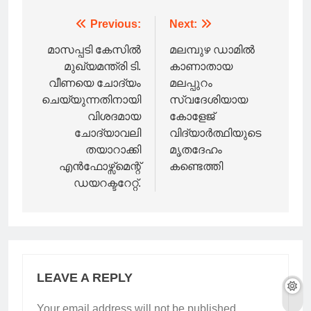
Post
Previous:
Next:
navigation
മാസപ്പടി കേസിൽ
മലമ്പുഴ ഡാമിൽ
മുഖ്യമന്ത്രി ടി.
കാണാതായ
വീണയെ ചോദ്യം
മലപ്പുറം
ചെയ്യുന്നതിനായി
സ്വദേശിയായ
വിശദമായ
കോളേജ്
ചോദ്യാവലി
വിദ്യാർത്ഥിയുടെ
തയാറാക്കി
മൃതദേഹം
എൻഫോഴ്സ്മെന്റ്
കണ്ടെത്തി
ഡയറക്ടറേറ്റ്.
LEAVE A REPLY
Your email address will not be published.