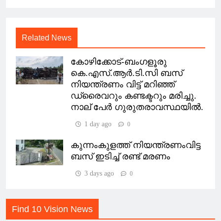
Related News
കോഴിക്കോട്-ബംഗളൂരു
കെ.എസ്.ആർ.ടി.സി ബസ്
നിയന്ത്രണം വിട്ട് മറിഞ്ഞ്
ഡ്രൈവറും കണ്ടക്ടറും മരിച്ചു.
നാല് പേർ ഗുരുതരാവസ്ഥയിൽ.
1 day ago
0
കുന്നംകുളത്ത് നിയന്ത്രണംവിട്ട
ബസ് ഇടിച്ച് രണ്ട് മരണം
3 days ago
0
Find 10 Vision News