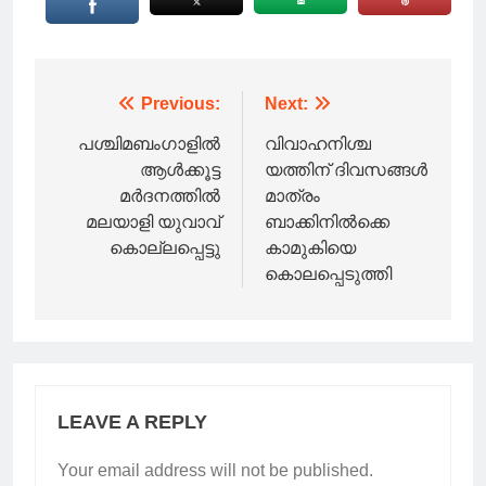
Post
Previous:
Next:
navigation
പശ്ചിമബംഗാളില്‍
വിവാഹനിശ്ച
ആള്‍ക്കൂട്ട
യത്തിന് ദിവസങ്ങൾ
മർദനത്തില്‍
മാത്രം
മലയാളി യുവാവ്
ബാക്കിനിൽക്കെ
കൊല്ലപ്പെട്ടു
കാമുകിയെ
കൊലപ്പെടുത്തി
LEAVE A REPLY
Your email address will not be published.