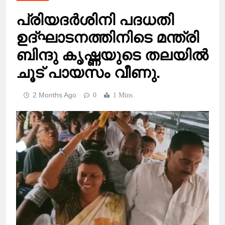
പ്രിയദർശിനി പദധതി
ഉദ്ഘാടനത്തിനിടെ മന്ത്രി
ബിന്ദു കൃഷ്ണയുടെ തലയിൽ
ചൂട് പായസം വീണു.
2 Months Ago
0
1 Mins