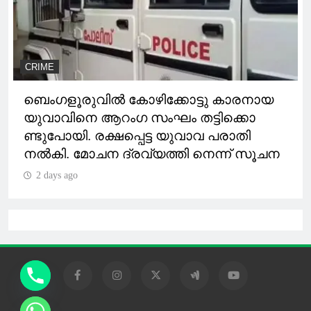
CRIME
ബെംഗളൂരുവിൽ കോഴിക്കോട്ടു കാരനായ
യുവാവിനെ ആറംഗ സംഘം തട്ടിക്കൊ
ണ്ടുപോയി. രക്ഷപ്പെട്ട യുവാവ പരാതി
നൽകി. മോചന ദ്രവ്യത്തി നെന്ന് സൂചന
2 days ago