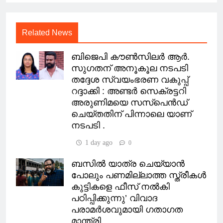
Related News
ബിജെപി കൗണ്‍സിലര്‍ ആര്‍.
സുഗതന് അനൂകൂല നടപടി
തദ്ദേശ സ്വയംഭരണ വകുപ്പ്
റദ്ദാക്കി : അണ്ടർ സെക്രട്ടറി
അരുണിമയെ സസ്‌പെന്‍ഡ്
ചെയ്തതിന് പിന്നാലെ യാണ്
നടപടി .
1 day ago
0
ബസിൽ യാത്ര ചെയ്യാൻ
പോലും പണമില്ലാത്ത സ്ത്രീകൾ
കുട്ടികളെ ഫീസ് നൽകി
പഠിപ്പിക്കുന്നു’ വിവാദ
പരാമർശവുമായി ഗതാഗത
മാന്ത്രി.