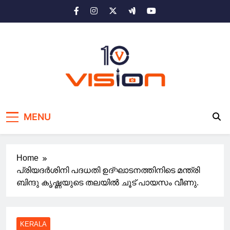
Skip
to
content
10 vision news
Stay Ahead with 10 Vision News
MENU
Home
പ്രിയദർശിനി പദധതി ഉദ്ഘാടനത്തിനിടെ മന്ത്രി
ബിന്ദു കൃഷ്ണയുടെ തലയിൽ ചൂട് പായസം വീണു.
KERALA