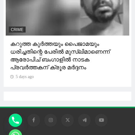
CRIME
കറുത്ത കുർത്തയും പൈജാമയും
ധരിച്ചതിന്റെ പേരിൽ മുസ്‌ലിമാണെന്ന്
ആരോപിച് ബംഗാളിൽ നാടക
പ്രവർത്തകന് ക്രൂര മർദ്ദനം
5 days ago