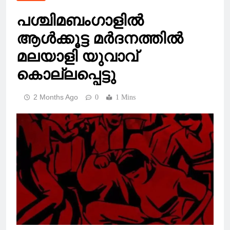
പശ്ചിമബംഗാളില്‍
ആള്‍ക്കൂട്ട മർദനത്തില്‍
മലയാളി യുവാവ്
കൊല്ലപ്പെട്ടു
2 Months Ago
0
1 Mins