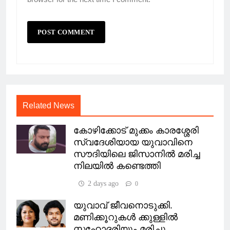
Related News
കോഴിക്കോട് മുക്കം കാരശ്ശേരി
സ്വദേശിയായ യുവാവിനെ
സൗദിയിലെ ജിസാനിൽ മരിച്ച
നിലയിൽ കണ്ടെത്തി
2 days ago
0
യുവാവ് ജീവനൊടുക്കി.
മണിക്കൂറുകള്‍ ക്കുള്ളില്‍
സഹോദരിയും മരിച്ചു