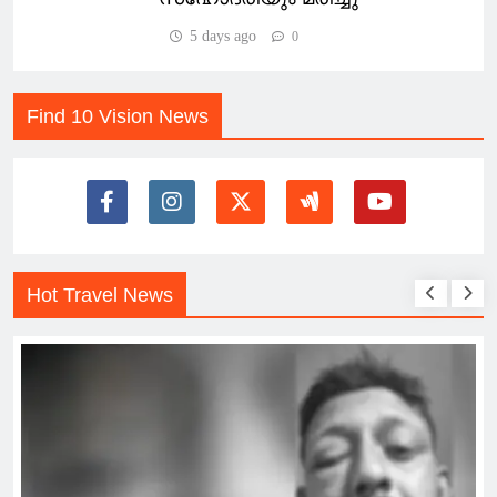
5 days ago
0
Find 10 Vision News
Hot Travel News