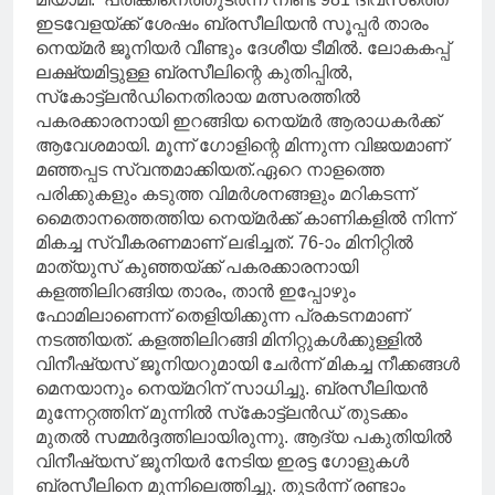
ഇടവേളയ്ക്ക് ശേഷം ബ്രസീലിയൻ സൂപ്പർ താരം
നെയ്മർ ജൂനിയർ വീണ്ടും ദേശീയ ടീമിൽ. ലോകകപ്പ്
ലക്ഷ്യമിട്ടുള്ള ബ്രസീലിന്റെ കുതിപ്പിൽ,
സ്‌കോട്ട്‌ലൻഡിനെതിരായ മത്സരത്തിൽ
പകരക്കാരനായി ഇറങ്ങിയ നെയ്മർ ആരാധകർക്ക്
ആവേശമായി. മൂന്ന് ഗോളിന്റെ മിന്നുന്ന വിജയമാണ്
മഞ്ഞപ്പട സ്വന്തമാക്കിയത്.ഏറെ നാളത്തെ
പരിക്കുകളും കടുത്ത വിമർശനങ്ങളും മറികടന്ന്
മൈതാനത്തെത്തിയ നെയ്മർക്ക് കാണികളിൽ നിന്ന്
മികച്ച സ്വീകരണമാണ് ലഭിച്ചത്. 76-ാം മിനിറ്റിൽ
മാത്യുസ് കുഞ്ഞയ്ക്ക് പകരക്കാരനായി
കളത്തിലിറങ്ങിയ താരം, താൻ ഇപ്പോഴും
ഫോമിലാണെന്ന് തെളിയിക്കുന്ന പ്രകടനമാണ്
നടത്തിയത്. കളത്തിലിറങ്ങി മിനിറ്റുകൾക്കുള്ളിൽ
വിനീഷ്യസ് ജൂനിയറുമായി ചേർന്ന് മികച്ച നീക്കങ്ങൾ
മെനയാനും നെയ്മറിന് സാധിച്ചു. ബ്രസീലിയൻ
മുന്നേറ്റത്തിന് മുന്നിൽ സ്‌കോട്ട്‌ലൻഡ് തുടക്കം
മുതൽ സമ്മർദ്ദത്തിലായിരുന്നു. ആദ്യ പകുതിയിൽ
വിനീഷ്യസ് ജൂനിയർ നേടിയ ഇരട്ട ഗോളുകൾ
ബ്രസീലിനെ മുന്നിലെത്തിച്ചു. തുടർന്ന് രണ്ടാം