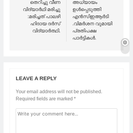
തെറിച്ചു വീണ
അധ്യായം
വിദ്യാർഥി മരിച്ചു
ഉൾപ്പെടുത്തി
:മരിച്ചത് പാലഴി
എൻസിഇആർടി
ഹിദായ ദർസ്
.വിമർശന വുമായി
വിദ്യാർത്ഥി.
പ്രതിപക്ഷ
പാർട്ടികൾ.
LEAVE A REPLY
Your email address will not be published.
Required fields are marked
*