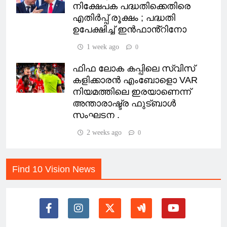
നിക്ഷേപക പദ്ധതിക്കെതിരെ
എതിർപ്പ് രൂക്ഷം ; പദ്ധതി
ഉപേക്ഷിച്ച് ഇൻഫാൻ്റിനോ
1 week ago
0
ഫിഫ ലോക കപ്പിലെ സ്വിസ്
കളിക്കാരൻ എംബോളൊ VAR
നിയമത്തിലെ ഇരയാണെന്ന്
അന്താരാഷ്ട്ര ഫുട്ബാൾ
സംഘടന .
2 weeks ago
0
Find 10 Vision News