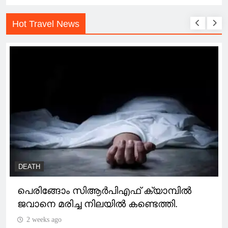
Hot Travel News
DEATH
പെരിങ്ങോം സിആർപിഎഫ് ക്യാമ്പിൽ
ജവാനെ മരിച്ച നിലയിൽ കണ്ടെത്തി.
2 weeks ago