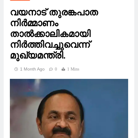
വയനാട് തുരങ്കപാത
നിർമ്മാണം
താൽക്കാലികമായി
നിർത്തിവച്ചുവെന്ന്
മുഖ്യമന്ത്രി.
1 Month Ago
0
1 Mins