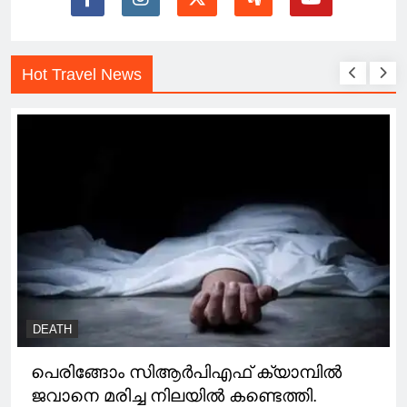
Hot Travel News
DEATH
പെരിങ്ങോം സിആർപിഎഫ് ക്യാമ്പിൽ
ജവാനെ മരിച്ച നിലയിൽ കണ്ടെത്തി.