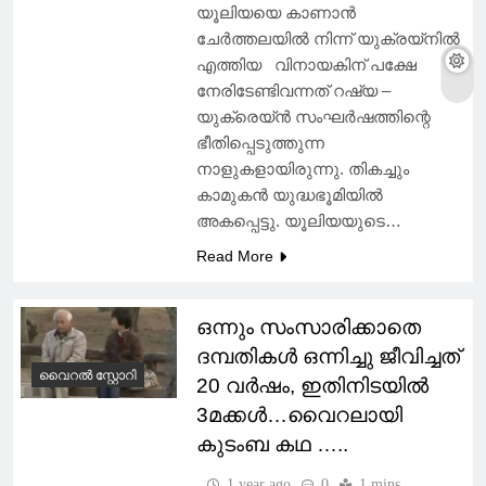
യൂലിയയെ കാണാൻ
ചേർത്തലയിൽ നിന്ന് യുക്രയ്നിൽ
എത്തിയ വിനായകിന് പക്ഷേ
നേരിടേണ്ടിവന്നത് റഷ്യ –
യുക്രെയ്ൻ സംഘർഷത്തിന്റെ
ഭീതിപ്പെടുത്തുന്ന
നാളുകളായിരുന്നു. തികച്ചും
കാമുകൻ യുദ്ധഭൂമിയിൽ
അകപ്പെട്ടു. യൂലിയയുടെ…
Read More
ഒന്നും സംസാരിക്കാതെ
ദമ്പതികൾ ഒന്നിച്ചു ജീവിച്ചത്
വൈറൽ സ്റ്റോറി
20 വർഷം, ഇതിനിടയിൽ
3മക്കൾ…വൈറലായി
കുടംബ കഥ …..
1 year ago
0
1 mins