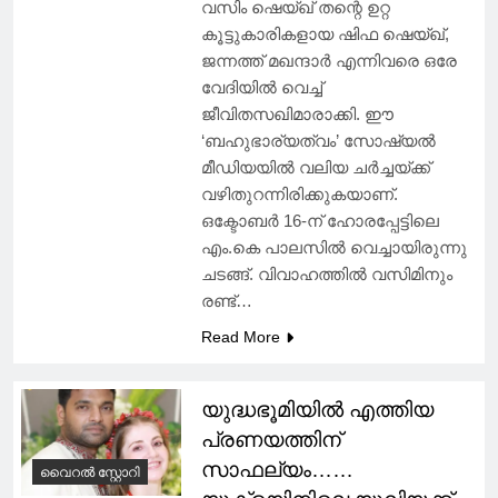
വസിം ഷെയ്ഖ് തന്റെ ഉറ്റ
കൂട്ടുകാരികളായ ഷിഫ ഷെയ്ഖ്,
ജന്നത്ത് മഖന്ദാർ എന്നിവരെ ഒരേ
വേദിയിൽ വെച്ച്
ജീവിതസഖിമാരാക്കി. ഈ
‘ബഹുഭാര്യത്വം’ സോഷ്യൽ
മീഡിയയിൽ വലിയ ചർച്ചയ്ക്ക്
വഴിതുറന്നിരിക്കുകയാണ്.
ഒക്ടോബർ 16-ന് ഹോരപ്പേട്ടിലെ
എം.കെ പാലസിൽ വെച്ചായിരുന്നു
ചടങ്ങ്. വിവാഹത്തിൽ വസിമിനും
രണ്ട്…
Read More
യുദ്ധഭൂമിയിൽ എത്തിയ
പ്രണയത്തിന്
സാഫല്യം……
വൈറൽ സ്റ്റോറി