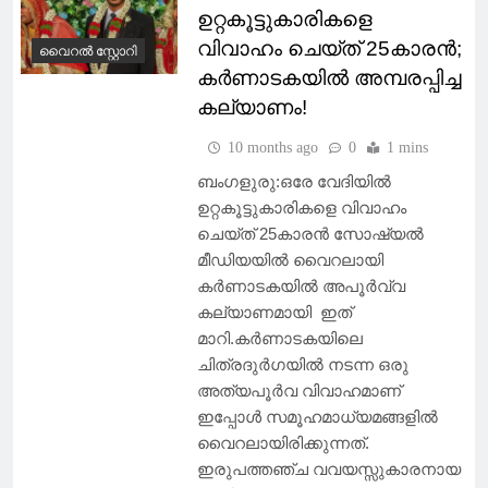
ഉറ്റകൂട്ടുകാരികളെ
വിവാഹം ചെയ്ത് 25കാരൻ;
വൈറൽ സ്റ്റോറി
കർണാടകയിൽ അമ്പരപ്പിച്ച
കല്യാണം!
10 months ago
0
1 mins
ബംഗളുരു:ഒരേ വേദിയിൽ
ഉറ്റകൂട്ടുകാരികളെ വിവാഹം
ചെയ്ത് 25കാരൻ സോഷ്യൽ
മീഡിയയിൽ വൈറലായി
കർണാടകയിൽ അപൂർവ്വ
കല്യാണമായി ഇത്
മാറി.കർണാടകയിലെ
ചിത്രദുർഗയിൽ നടന്ന ഒരു
അത്യപൂർവ വിവാഹമാണ്
ഇപ്പോൾ സമൂഹമാധ്യമങ്ങളിൽ
വൈറലായിരിക്കുന്നത്.
ഇരുപത്തഞ്ച വവയസ്സുകാരനായ