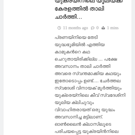
യുക്രയിനിലെ യൂലിയക്ക്
കേരളത്തിൽ താലി
ചാർത്തി…
11 months ago
0
1 mins
പ്രണയിനിയെ തേടി
യുദ്ധഭൂമിയിൽ എത്തിയ
കാമുകൻറെ കഥ
ചെറുതായിരിക്കില്ല … പക്ഷേ
അവസാനം താലി ചാർത്തി
അവരെ സ്വന്തമാക്കിയ കഥയും
ഇതോടൊപ്പം ഉണ്ട്…. ചേർത്തല
സ്വദേശി വിനായക്‌ മൂർത്തിയും
യുക്രെയ്നിലെ കീവ് സ്വദേശിനി
യൂലിയ ക്ലിചുവും
വിവാഹിതരായത് ഒരു യുദ്ധം
അവസാനിച്ച മട്ടിലാണ്.
ഓൺലൈൻ ക്ലാസിലൂടെ
പരിചയപ്പെട്ട യുക്രയിൻനിലെ