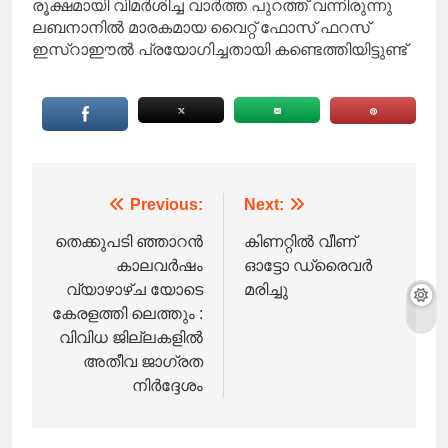
രൂക്ഷമായി വിമർശിച്ച വാർത്ത പുറത്ത് വന്നിരുന്നു
ലബനാനിൽ മാരകമായ വൈറ്റ് ഫോസ് ഫറസ്
ഇസ്‌റാഈൽ പ്രയോഗിച്ചതായി കണ്ടെത്തിയിട്ടുണ്ട്
Post
Previous:
Next:
navigation
തെക്കുപടി ഞ്ഞാറൻ
കിണറ്റിൽ വീണ്
കാലവർഷം
ഓട്ടോ ഡ്രൈവർ
വ്യാഴാഴ്ച യോടെ
മരിച്ചു
കേരളത്തി ലെത്തും :
വിവിധ ജില്ലകളിൽ
അതീവ ജാഗ്രത
നിർദ്ദേശം