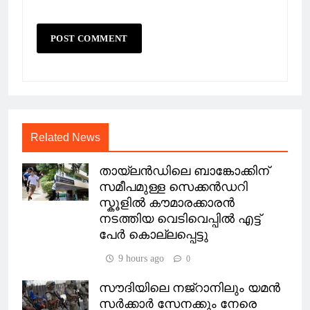
Related News
തായ്ലൻഡിലെ ബാങ്കോക്കിന്
സമീപമുള്ള സെക്കൻഡറി
സ്കൂളില്‍ കൗമാരക്കാരൻ
നടത്തിയ വെടിവെപ്പില്‍ എട്ട്
പേർ കൊല്ലപ്പെട്ടു
9 hours ago
0
സൗദിയിലെ നജ്‌റാനിലും യമൻ
സർക്കാർ സേനക്കും നേരെ