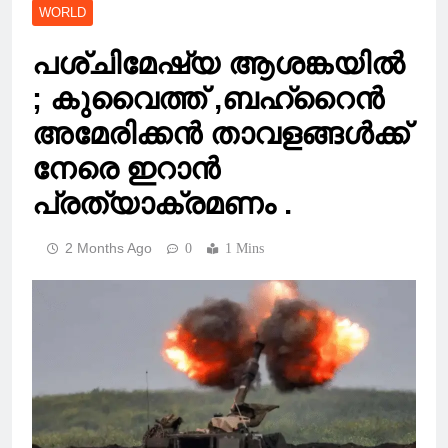
WORLD
പശ്‌ചിമേഷ്യ ആശങ്കയിൽ
; കുവൈത്ത് ,ബഹ്റൈൻ
അമേരിക്കൻ താവളങ്ങൾക്ക്
നേരെ ഇറാൻ
പ്രത്യാക്രമണം .
2 Months Ago
0
1 Mins