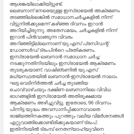
ആശങ്കയിലാക്കിയിട്ടുണ്ട്.
ലെബനാന് നേരെയുള്ള ഇസ്രായേൽ അക്രമണം
തടഞ്ഞില്ലെങ്കിൽ സമാധാനചർച്ചകളിൽ നിന്ന്
വിട്ടുനിൽക്കുമെന്ന് കഴിഞ്ഞ ദിവസം ഇറാൻ
അറിയിച്ചിരുന്നു. അതേസമയം, ചർച്ചകളിൽ നിന്ന്
ഇറാൻ പിൻവാങ്ങുന്ന വിവരം
അറിഞ്ഞിട്ടില്ലെന്നാണ് യു.എസ് പ്രസിഡന്റ്
ഡോണൾഡ് ട്രംപിന്‍റെ പ്രതികരണം.
ഇസ്രായേൽ-ലബനാൻ സമാധാന ചർച്ച
നടക്കുന്നതിനിടയിലും ഇസ്രായേൽ ആക്രമണം
തുടരുകയാണ്. വാഷിങ്ടണിൽ യു.എസ്
മധ്യസ്ഥതയിൽ ലബനാൻ-ഇസ്രായേൽ നാലാം
ഘട്ട വെടിനിർത്തൽ ചർച്ച തുടങ്ങിയ
ചൊവ്വാഴ്ചയും ദക്ഷിണ ലബനാനിലെ വിവിധ
ഭാഗങ്ങളിൽ ഇസ്രായേൽ അതിരൂക്ഷമായ
ആക്രമണം അഴിച്ചുവിട്ടു. ഇതോടെ, 96 ദിവസം
പിന്നിട്ട യുദ്ധം അവസാനിപ്പിക്കാനാവാതെ
രാജ്യത്തിനകത്തും പുറത്തും വലിയ വിമർശനങ്ങൾ
ഏറ്റുവാങ്ങിക്കൊണ്ടിരിക്കുകയാണ് ട്രംപ്.
ഇതിനിടയിൽ ട്രംമ്പ് നെതന്യാഹ്യുവിനെ