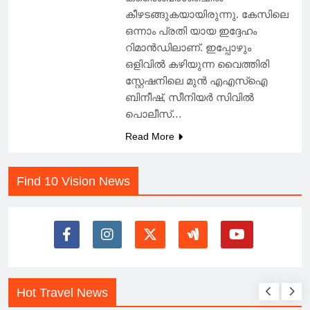
കീഴടങ്ങുകയായിരുന്നു. കേസിലെ
ഒന്നാം പ്രതി യായ ഇദ്ദേഹം
റിമാൻഡിലാണ്. ഇപ്പോഴും
ഒളിവിൽ കഴിയുന്ന വൈത്തിരി
സ്റ്റേഷനിലെ മുൻ എഎസ്ഐ
ബിനീഷ്, സീനിയർ സിവിൽ
പൊലീസ്…
Read More
Find 10 Vision News
Hot Travel News