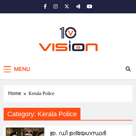
Skip
to
content
10 vision news
Stay Ahead with 10 Vision News
MENU
Home
Kerala Police
Category:
Kerala Police
ഇ. ഡി ഉദ്യേഗസ്ഥർ