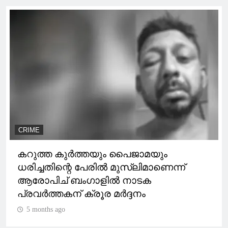
CRIME
കറുത്ത കുർത്തയും പൈജാമയും
ധരിച്ചതിന്റെ പേരിൽ മുസ്‌ലിമാണെന്ന്
ആരോപിച് ബംഗാളിൽ നാടക
പ്രവർത്തകന് ക്രൂര മർദ്ദനം
5 months ago