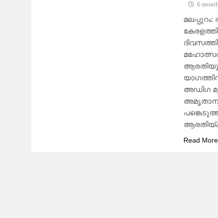
6 month
മലപ്പുറം
കേരളത്തി
ദിവസത്തി
മഹോത്സവത
ആരതിയും 
യാഗത്തിന
അഡിഗ മുഖ
അമൃതാനന്
പങ്കെടു
ആരതിയ്ക
Read Mor