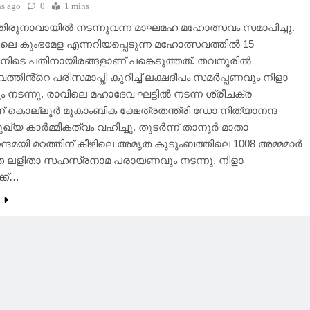
s ago
0
1 mins
: തിരുനാവായിൽ നടന്നുവന്ന മാഘമഹ മഹോത്സവം സമാപിച്ചു.
ലെ കുംഭമേള എന്നറിയപ്പെടുന്ന മഹോത്സവത്തിൽ 15
നിടെ പതിനായിരങ്ങളാണ് പങ്കെടുത്തത്. തവനൂരിൽ
്തിൻ്റെ പരിസമാപ്തി കുറിച്ച് ലക്ഷദീപം സമർപ്പണവും നിളാ
നടന്നു. രാവിലെ മഹാദേവ ഘട്ടിൽ നടന്ന ശ്രീചക്ര
് കൊല്ലൂർ മൂകാംബിക ക്ഷേത്രതന്ത്രി ഡോ നിത്യാനന്ദ
്യ കാർമ്മികത്വം വഹിച്ചു. തുടർന്ന് താനൂർ മാതാ
ദമയി മഠത്തിന് കീഴിലെ അമൃത കുടുംബത്തിലെ 1008 അമ്മമാർ
ത്ത ലളിതാ സഹസ്രനാമ പരായണവും നടന്നു. നിളാ
്ക്…
e