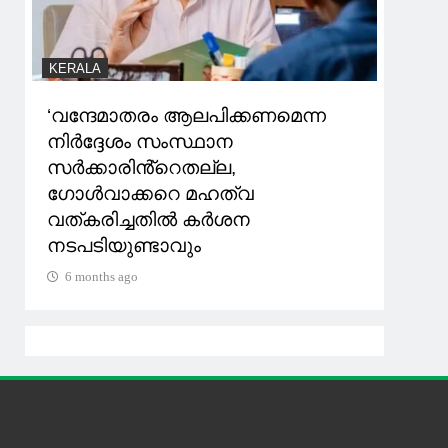
KERALA
‘വന്ദേമാതരം ആലപിക്കണമെന്ന
നിർദ്ദേശം സംസ്ഥാന
സർക്കാരിൻ്റെതല്ല,
ഗോൾവാക്കറെ മഹത്വ
വത്കരിച്ചതിൽ കർശന
നടപടിയുണ്ടാവും
6 months ago