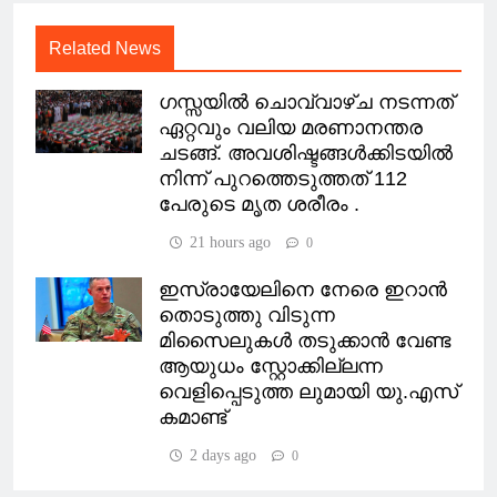
Related News
ഗസ്സയിൽ ചൊവ്വാഴ്ച നടന്നത്
ഏറ്റവും വലിയ മരണാനന്തര
ചടങ്ങ്. അവശിഷ്ടങ്ങൾക്കിടയിൽ
നിന്ന് പുറത്തെടുത്തത് 112
പേരുടെ മൃത ശരീരം .
21 hours ago
0
ഇസ്രായേലിനെ നേരെ ഇറാൻ
തൊടുത്തു വിടുന്ന
മിസൈലുകൾ തടുക്കാൻ വേണ്ട
ആയുധം സ്റ്റോക്കില്ലന്ന
വെളിപ്പെടുത്ത ലുമായി യു.എസ്
കമാണ്ട്
2 days ago
0