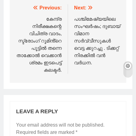
Post
Previous:
Next:
navigation
കേന്ദ്ര
പശ്ചിമേഷ്യയിലെ
നിരീക്ഷകന്റെ
സംഘർഷം; ദുബായ്
വിചിത്ര വാദം,
വിമാന
സ്ട്രോംഗ് റൂമിൻ്റെ
സർവ്വീസുകൾ
പൂട്ടിൽ തന്നെ
വെട്ട ക്കുറച്ചു . ടിക്കറ്റ്
താക്കോൽ വെക്കാൻ
നിരക്കിൽ വൻ
ശ്രമം ഇടപെട്ട്
വർധന.
കലക്ടർ.
LEAVE A REPLY
Your email address will not be published.
Required fields are marked
*