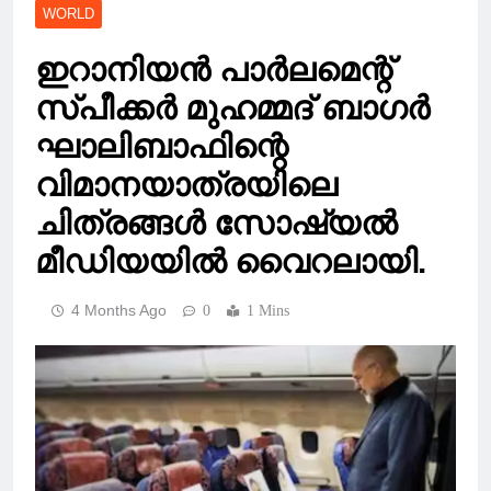
WORLD
ഇറാനിയൻ പാർലമെന്റ്
സ്പീക്കർ മുഹമ്മദ് ബാഗർ
ഘാലിബാഫിന്റെ
വിമാനയാത്രയിലെ
ചിത്രങ്ങൾ സോഷ്യൽ
മീഡിയയിൽ വൈറലായി.
4 Months Ago
0
1 Mins