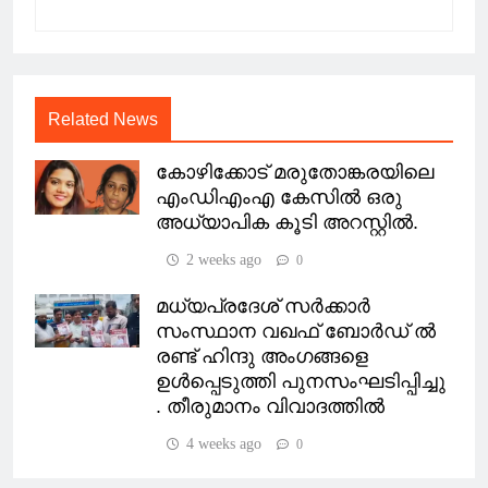
Related News
കോഴിക്കോട് മരുതോങ്കരയിലെ
എംഡിഎംഎ കേസിൽ ഒരു
അധ്യാപിക കൂടി അറസ്റ്റിൽ.
2 weeks ago
0
മധ്യപ്രദേശ് സർക്കാർ
സംസ്ഥാന വഖഫ് ബോർഡ് ൽ
രണ്ട് ഹിന്ദു അംഗങ്ങളെ
ഉൾപ്പെടുത്തി പുനസംഘടിപ്പിച്ചു
. തീരുമാനം വിവാദത്തിൽ
4 weeks ago
0