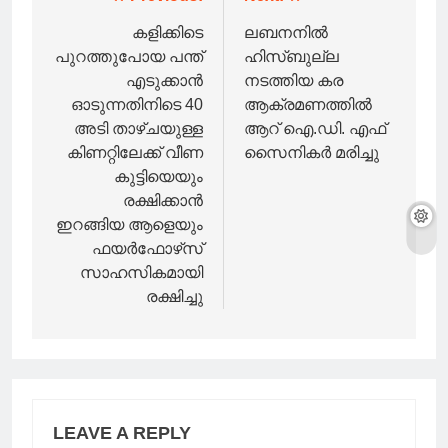
Post
navigation
കളിക്കിടെ
ലബനനിൽ
പുറത്തുപോയ പന്ത്
ഹിസ്ബുല്ല
എടുക്കാൻ
നടത്തിയ കര
ഓടുന്നതിനിടെ 40
ആക്രമണത്തിൽ
അടി താഴ്ചയുള്ള
ആറ് ഐ.ഡി. എഫ്
കിണറ്റിലേക്ക് വീണ
സൈനികർ മരിച്ചു
കുട്ടിയെയും
രക്ഷിക്കാൻ
ഇറങ്ങിയ ആളെയും
ഫയർഫോഴ്‌സ്
സാഹസികമായി
രക്ഷിച്ചു
LEAVE A REPLY