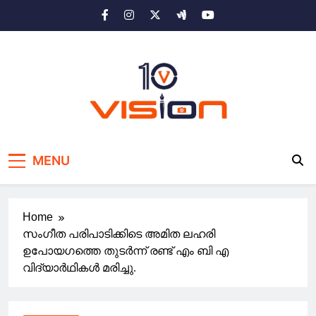
Skip
to
content
10 vision news
Stay Ahead with 10 Vision News
MENU
Home
സംഗീത പരിപാടിക്കിടെ അമിത ലഹരി
ഉപോയഗത്തെ തുടര്‍ന്ന് രണ്ട് എം ബി എ
വിദ്യാര്‍ഥികള്‍ മരിച്ചു.