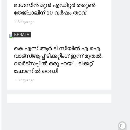
മാഗസിൻ മുൻ എഡിറ്റർ തരുൺ
തേജ്പാലിന് 10 വർഷം തടവ്
3 days ago
KERALA
കെ.എസ്.ആര്‍.ടി.സിയില്‍ എ.ഐ.
വാട്സ്ആപ്പ് ടിക്കറ്റിംഗ് ഇന്ന് മുതല്‍.
വാർട്സപ്പിൽ ഒരു ഹയ് .. ടിക്കറ്റ്
ഫോണിൽ റെഡി
3 days ago