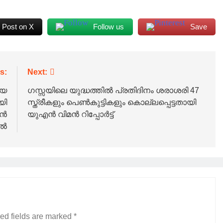
Post on X
Follow us
Save
s:
Next:
യെ
ഗസ്സയിലെ യുദ്ധത്തിൽ പ്രതിദിനം ശരാശരി 47
യി
സ്ത്രീകളും പെൺകുട്ടികളും കൊല്ലപ്പെട്ടതായി
രൻ
യുഎൻ വിമൻ റിപ്പോർട്ട്
ിൽ
ed fields are marked
*