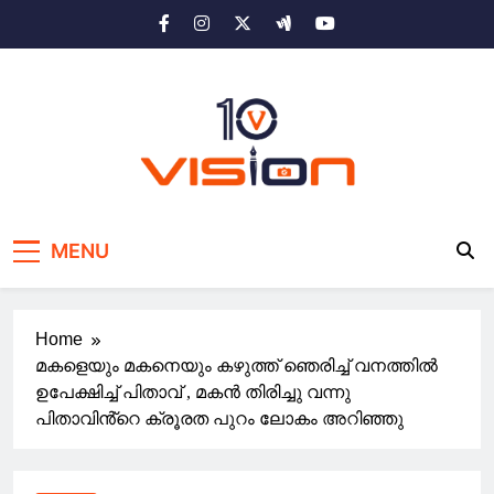
Skip
to
content
10 vision news
Stay Ahead with 10 Vision News
MENU
Home
മകളെയും മകനെയും കഴുത്ത് ഞെരിച്ച് വനത്തിൽ
ഉപേക്ഷിച്ച് പിതാവ് , മകൻ തിരിച്ചു വന്നു
പിതാവിൻ്റെ ക്രൂരത പുറം ലോകം അറിഞ്ഞു