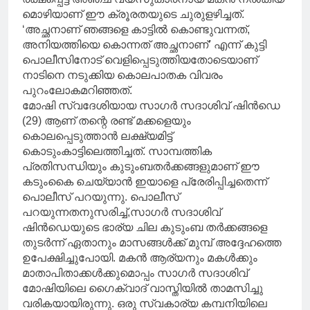
മൊഴിയാണ് ഈ ക്രൂരതയുടെ ചുരുളഴിച്ചത്.
‘അച്ഛനാണ് ഞങ്ങളെ കാട്ടിൽ കൊണ്ടുവന്നത്,
അനിയത്തിയെ കൊന്നത് അച്ഛനാണ്’ എന്ന് കുട്ടി
പൊലീസിനോട് വെളിപ്പെടുത്തിയതോടെയാണ്
നാടിനെ നടുക്കിയ കൊലപാതക വിവരം
പുറംലോകമറിഞ്ഞത്.
മോഷി സ്വദേശിയായ സാഗർ സദാശിവ് ഷിൻഡെ
(29) ആണ് തന്റെ രണ്ട് മക്കളെയും
കൊലപ്പെടുത്താൻ ലക്ഷ്യമിട്ട്
കൊടുംകാട്ടിലെത്തിച്ചത്. സാമ്പത്തിക
പ്രതിസന്ധിയും കുടുംബതർക്കങ്ങളുമാണ് ഈ
കടുംകൈ ചെയ്യാൻ ഇയാളെ പ്രേരിപ്പിച്ചതെന്ന്
പൊലീസ് പറയുന്നു. പൊലീസ്
പറയുന്നതനുസരിച്ച്,സാഗർ സദാശിവ്
ഷിൻഡെയുടെ ഭാര്യ ചില കുടുംബ തർക്കങ്ങളെ
തുടർന്ന് ഏതാനും മാസങ്ങൾക്ക് മുമ്പ് അദ്ദേഹത്തെ
ഉപേക്ഷിച്ചുപോയി. മകൻ ആര്യനും മകൾക്കും
മാതാപിതാക്കൾക്കുമൊപ്പം സാഗർ സദാശിവ്
മോഷിയിലെ ഗൈക്‌വാദ് വാസ്തിയിൽ താമസിച്ചു
വരികയായിരുന്നു. ഒരു സ്വകാര്യ കമ്പനിയിലെ