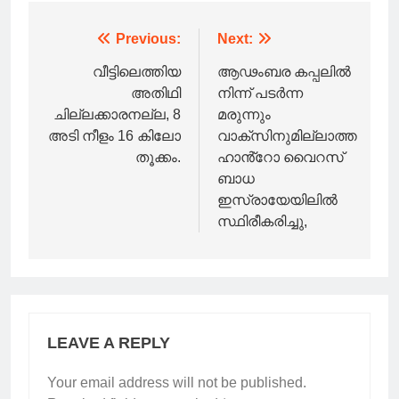
Post
Previous:
Next:
navigation
വീട്ടിലെത്തിയ
ആഢംബര കപ്പലിൽ
അതിഥി
നിന്ന് പടർന്ന
ചില്ലക്കാരനല്ല, 8
മരുന്നും
അടി നീളം 16 കിലോ
വാക്സിനുമില്ലാത്ത
തൂക്കം.
ഹാൻ്റോ വൈറസ്
ബാധ
ഇസ്രായേയിലിൽ
സ്ഥിരീകരിച്ചു,
LEAVE A REPLY
Your email address will not be published.