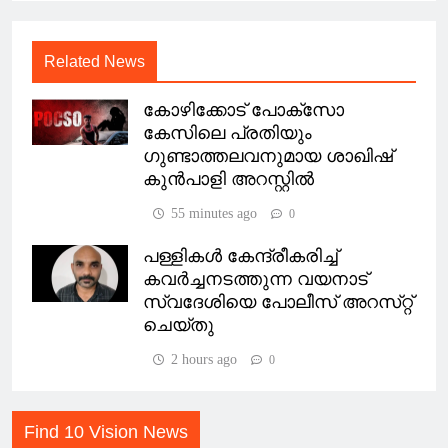
Related News
കോഴിക്കോട് പോക്സോ
കേസിലെ പ്രതിയും
ഗുണ്ടാത്തലവനുമായ ശാഖിഷ്
കുൻപാളി അറസ്റ്റിൽ
55 minutes ago
0
പള്ളികൾ കേന്ദ്രീകരിച്ച്
കവർച്ചനടത്തുന്ന വയനാട്
സ്വദേശിയെ പോലീസ് അറസ്‌റ്റ്
ചെയ്തു
2 hours ago
0
Find 10 Vision News