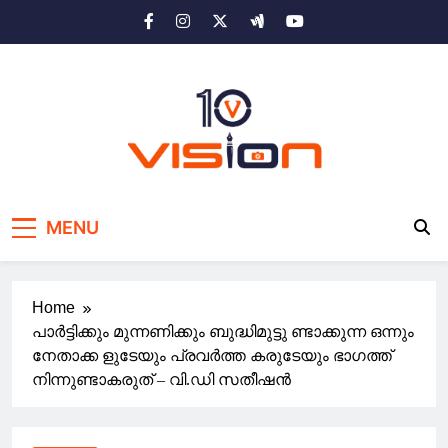
Skip
to
content
10 vision news
Stay Ahead with 10 Vision News
MENU
Home
പാർട്ടിക്കും മുന്നണിക്കും ബുദ്ധിമുട്ടു ണ്ടാക്കുന്ന ഒന്നും
നേതാക്ക ളുടേയും പ്രവർത്ത കരുടേയും ഭാഗത്ത്
നിന്നുണ്ടാകരുത് – വി.ഡി സതീഷൻ