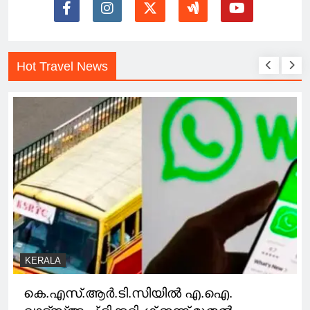
Hot Travel News
KERALA
കെ.എസ്.ആര്‍.ടി.സിയില്‍ എ.ഐ.