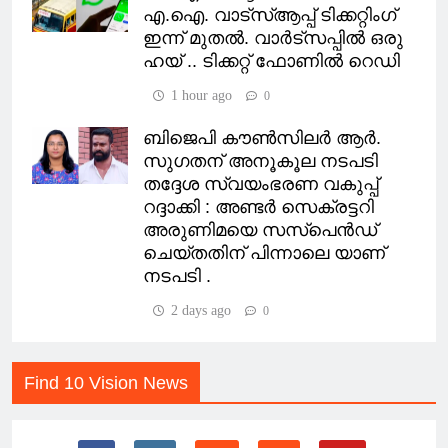
എ.ഐ. വാട്സ്ആപ്പ് ടിക്കറ്റിംഗ്
ഇന്ന് മുതല്‍. വാർട്സപ്പിൽ ഒരു
ഹയ് .. ടിക്കറ്റ് ഫോണിൽ റെഡി
1 hour ago
0
ബിജെപി കൗണ്‍സിലര്‍ ആര്‍.
സുഗതന് അനൂകൂല നടപടി
തദ്ദേശ സ്വയംഭരണ വകുപ്പ്
റദ്ദാക്കി : അണ്ടർ സെക്രട്ടറി
അരുണിമയെ സസ്‌പെന്‍ഡ്
ചെയ്തതിന് പിന്നാലെ യാണ്
നടപടി .
2 days ago
0
Find 10 Vision News