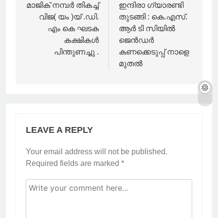
navigation
മാജിക് നമ്പർ തികച്ച്
ഇന്ദിരാ ഗ്യാരണ്ടി
വിജ( യം )യ് .ഡി.
തുടങ്ങി : കെ.എസ്.
എം കെ ഘടക
ആർ ടി സിയിൽ
കക്ഷികൾ
ജെൻഡർ
പിന്തുണച്ചു .
കണക്കെടുപ്പ് നാളെ
മുതൽ
LEAVE A REPLY
Your email address will not be published.
Required fields are marked
*