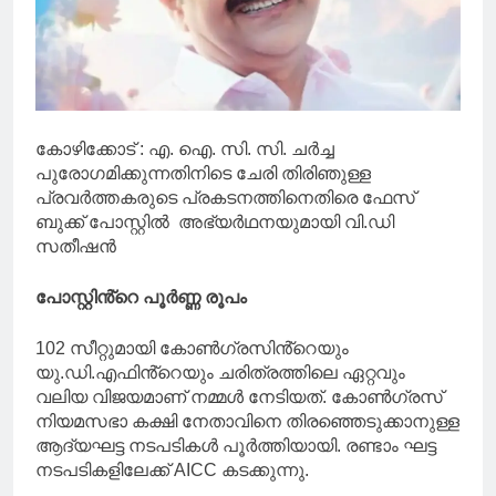
കോഴിക്കോട് : എ. ഐ. സി. സി. ചർച്ച
പുരോഗമിക്കുന്നതിനിടെ ചേരി തിരിഞുള്ള
പ്രവർത്തകരുടെ പ്രകടനത്തിനെതിരെ ഫേസ്
ബുക്ക് പോസ്റ്റിൽ അഭ്യർഥനയുമായി വി.ഡി
സതീഷൻ
പോസ്റ്റിൻ്റെ പൂർണ്ണ രൂപം
102 സീറ്റുമായി കോൺഗ്രസിൻ്റെയും
യു.ഡി.എഫിൻ്റെയും ചരിത്രത്തിലെ ഏറ്റവും
വലിയ വിജയമാണ് നമ്മൾ നേടിയത്. കോൺഗ്രസ്
നിയമസഭാ കക്ഷി നേതാവിനെ തിരഞ്ഞെടുക്കാനുള്ള
ആദ്യഘട്ട നടപടികൾ പൂർത്തിയായി. രണ്ടാം ഘട്ട
നടപടികളിലേക്ക് AICC കടക്കുന്നു.