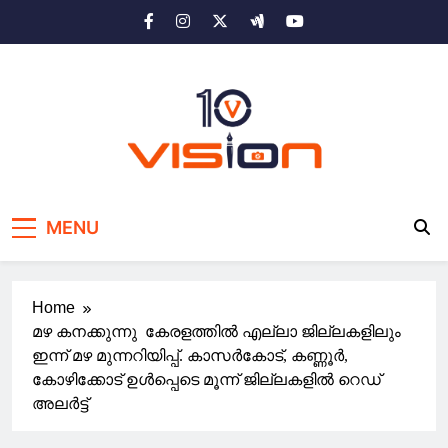
Skip
to
content
10 vision news
Stay Ahead with 10 Vision News
MENU
Home
മഴ കനക്കുന്നു കേരളത്തിൽ എല്ലാ ജില്ലകളിലും
ഇന്ന് മഴ മുന്നറിയിപ്പ്. കാസർകോട്, കണ്ണൂർ,
കോഴിക്കോട് ഉൾപ്പെടെ മൂന്ന് ജില്ലകളിൽ റെഡ്
അലർട്ട്