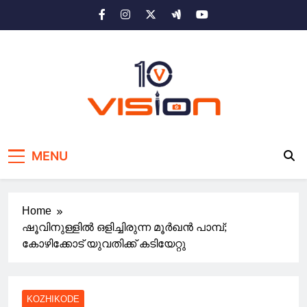
Skip
to
content
10 vision news
Stay Ahead with 10 Vision News
MENU
Home
ഷൂവിനുള്ളിൽ ഒളിച്ചിരുന്ന മൂർഖൻ പാമ്പ്;
കോഴിക്കോട് യുവതിക്ക് കടിയേറ്റു
KOZHIKODE