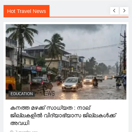
Hot Travel News
EDUCATION
കനത്ത മഴക്ക് സാധ്യത : നാല്
ജില്ലകളിൽ വിദ്യാഭ്യാസ ജില്ലകൾക്ക്
അവധി