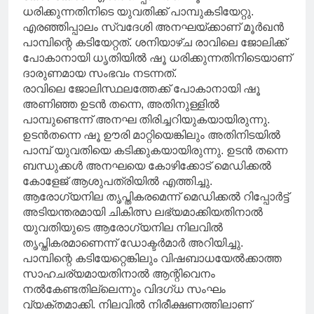
ധരിക്കുന്നതിനിടെ യുവതിക്ക് പാമ്പുകടിയേറ്റു.
എരഞ്ഞിപ്പാലം സ്വദേശി അനഘയ്ക്കാണ് മൂർഖൻ
പാമ്പിന്റെ കടിയേറ്റത്. ശനിയാഴ്ച രാവിലെ ജോലിക്ക്
പോകാനായി ധൃതിയിൽ ഷൂ ധരിക്കുന്നതിനിടെയാണ്
ദാരുണമായ സംഭവം നടന്നത്.
രാവിലെ ജോലിസ്ഥലത്തേക്ക് പോകാനായി ഷൂ
അണിഞ്ഞ ഉടൻ തന്നെ, അതിനുള്ളിൽ
പാമ്പുണ്ടെന്ന് അനഘ തിരിച്ചറിയുകയായിരുന്നു.
ഉടൻതന്നെ ഷൂ ഊരി മാറ്റിയെങ്കിലും അതിനിടയിൽ
പാമ്പ് യുവതിയെ കടിക്കുകയായിരുന്നു. ഉടൻ തന്നെ
ബന്ധുക്കൾ അനഘയെ കോഴിക്കോട് മെഡിക്കൽ
കോളേജ് ആശുപത്രിയിൽ എത്തിച്ചു.
ആരോഗ്യനില തൃപ്തികരമെന്ന് മെഡിക്കൽ റിപ്പോർട്ട്
അടിയന്തരമായി ചികിത്സ ലഭ്യമാക്കിയതിനാൽ
യുവതിയുടെ ആരോഗ്യനില നിലവിൽ
തൃപ്തികരമാണെന്ന് ഡോക്ടർമാർ അറിയിച്ചു.
പാമ്പിന്റെ കടിയേറ്റെങ്കിലും വിഷബാധയേൽക്കാത്ത
സാഹചര്യമായതിനാൽ ആന്റിവെനം
നൽകേണ്ടതില്ലെന്നും വിദഗ്ധ സംഘം
വ്യക്തമാക്കി. നിലവിൽ നിരീക്ഷണത്തിലാണ്