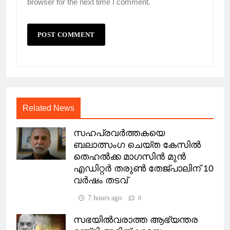
browser for the next time I comment.
Related News
സഹപ്രവർത്തകയെ
ബലാത്സംഗ ചെയ്ത കേസിൽ
തെഹൽക്ക മാഗസിൻ മുൻ
എഡിറ്റർ തരുൺ തേജ്പാലിന് 10
വർഷം തടവ്
7 hours ago
0
സഭയിൽവരാത്ത ആഭ്യന്തര