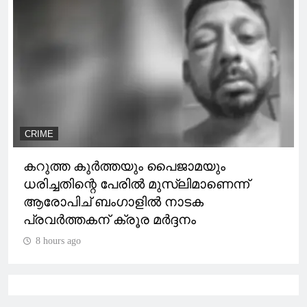
CRIME
കറുത്ത കുർത്തയും പൈജാമയും
ധരിച്ചതിന്റെ പേരിൽ മുസ്‌ലിമാണെന്ന്
ആരോപിച് ബംഗാളിൽ നാടക
പ്രവർത്തകന് ക്രൂര മർദ്ദനം
8 hours ago