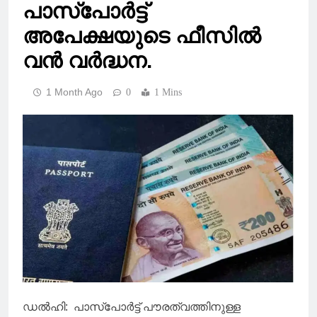
പാസ്പോർട്ട്
അപേക്ഷയുടെ ഫീസിൽ
വൻ വർദ്ധന.
1 Month Ago
0
1 Mins
ഡൽഹി: പാസ്പോർട്ട് പൗരത്വത്തിനുള്ള