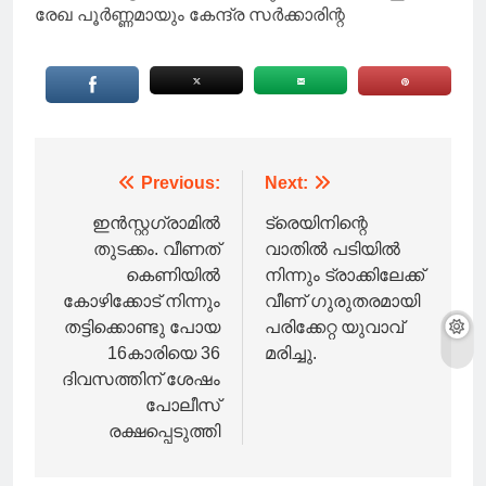
രേഖ പൂർണ്ണമായും കേന്ദ്ര സർക്കാരിന്റ
Post
Previous:
Next:
navigation
ഇൻസ്റ്റഗ്രാമിൽ
ട്രെയിനിന്റെ
തുടക്കം. വീണത്
വാതിൽ പടിയിൽ
കെണിയിൽ
നിന്നും ട്രാക്കിലേക്ക്
കോഴിക്കോട് നിന്നും
വീണ് ഗുരുതരമായി
തട്ടിക്കൊണ്ടു പോയ
പരിക്കേറ്റ യുവാവ്
16കാരിയെ 36
മരിച്ചു.
ദിവസത്തിന് ശേഷം
പോലീസ്
രക്ഷപ്പെടുത്തി