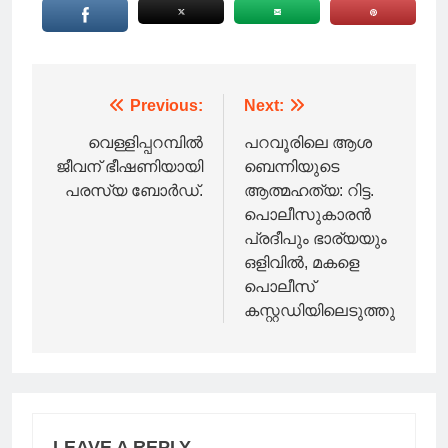
Post
Previous:
Next:
navigation
വെള്ളിപ്പറമ്പിൽ
പറവൂരിലെ ആശ
ജീവന് ഭീഷണിയായി
ബെന്നിയുടെ
പരസ്യ ബോർഡ്.
ആത്മഹത്യ: റിട്ട.
പൊലീസുകാരൻ
പ്രദീപും ഭാര്യയും
ഒളിവിൽ, മകളെ
പൊലീസ്
കസ്റ്റഡിയിലെടുത്തു
LEAVE A REPLY