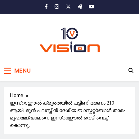
Skip
to
content
10 vision news
Stay Ahead with 10 Vision News
MENU
Home
ഇസ്റാഈൽ ക്രൂരതയിൽ പട്ടിണി മരണം 219
ആയി. മുൻ പലസ്തീൻ ദേശീയ ബാസ്കറ്റ്ബോൾ താരം
മുഹമ്മദ്ഷാലനെ ഇസ്റാഈൽ വെടി വെച്ച്
കൊന്നു.