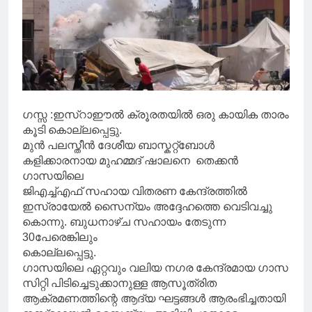
ഗസ്സ :ഇസ്റാഈൽ ക്രൂരതയിൽ ഒരു കായിക താരം
കൂടി കൊല്ലപ്പെട്ടു.
മുൻ പലസ്തീൻ ദേശീയ ബാസ്കറ്റ്ബോൾ
കളിക്കാരനായ മുഹമ്മദ് ഷാലനെ തെക്കൻ
ഗാസയിലെ
ജിഎച്ച്എഫ് സഹായ വിതരണ കേന്ദ്രത്തിൽ
ഇസ്രായേൽ സൈന്യം അദ്ദേഹത്തെ വെടിവച്ചു
കൊന്നു. ബുധനാഴ്ച സഹായം തേടുന്ന
30പേരെങ്കിലും
കൊല്ലപ്പെട്ടു.
ഗാസയിലെ ഏറ്റവും വലിയ നഗര കേന്ദ്രമായ ഗാസ
സിറ്റി പിടിച്ചെടുക്കാനുള്ള ആസൂത്രിത
ആക്രമണത്തിന്റെ ആദ്യ ഘട്ടങ്ങൾ ആരംഭിച്ചതായി