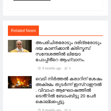
Related News
അപരിചിതരോടും ദരിദ്രരോടും
ദയ കാണിക്കാൻ ക്രിസ്മസ്
സന്ദേശത്തിൽ ലിയോ
പോപ്പ്ൻ്റെ ആഹ്വാനം.
8 months ago
0
വെടി നിർത്തൽ കരാറിന് ശേഷം
അക്രമം തുടർന്ന് ഇസ്റാഈൽ
. വിവാഹ ആഘോഷത്തിൽ
ടെൻ്റിൽ ബോംബിട്ടു 20 പേർ
കൊല്ലപ്പെട്ടു.
8 months ago
0