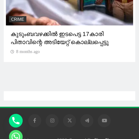
CRIME
കുടുംബവഴക്കില്‍ ഇടപെട്ട 17കാരി
പിതാവിന്റെ അടിയേറ്റ് കൊല്ലപ്പെട്ടു
8 months ago