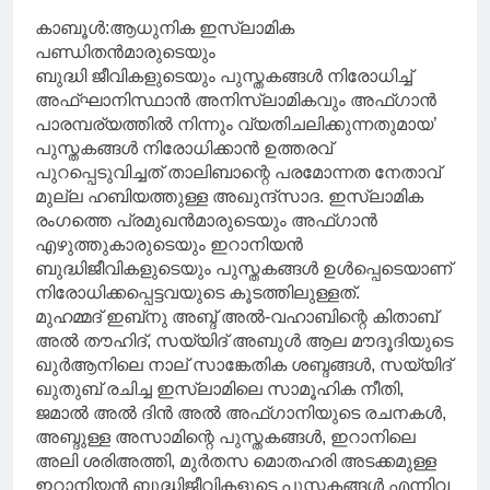
കാബൂൾ:ആധുനിക ഇസ്‌ലാമിക
പണ്ഡിതൻമാരുടെയും
ബുദ്ധി ജീവികളുടെയും പുസ്തകങ്ങൾ നിരോധിച്ച്
അഫ്ഘാനിസ്ഥാൻ അനിസ്‌ലാമികവും അഫ്ഗാന്‍
പാരമ്പര്യത്തില്‍ നിന്നും വ്യതിചലിക്കുന്നതുമായ’
പുസ്തകങ്ങള്‍ നിരോധിക്കാന്‍ ഉത്തരവ്
പുറപ്പെടുവിച്ചത് താലിബാന്റെ പരമോന്നത നേതാവ്
മുല്ല ഹബിയത്തുള്ള അഖുന്ദ്‌സാദ. ഇസ്‌ലാമിക
രംഗത്തെ പ്രമുഖന്‍മാരുടെയും അഫ്ഗാന്‍
എഴുത്തുകാരുടെയും ഇറാനിയന്‍
ബുദ്ധിജീവികളുടെയും പുസ്തകങ്ങള്‍ ഉൾപ്പെടെയാണ്
നിരോധിക്കപ്പെട്ടവയുടെ കൂടത്തിലുള്ളത്.
മുഹമ്മദ് ഇബ്‌നു അബ്ദ് അല്‍-വഹാബിന്റെ കിതാബ്
അല്‍ തൗഹിദ്, സയ്യിദ് അബുള്‍ ആല മൗദൂദിയുടെ
ഖുര്‍ആനിലെ നാല് സാങ്കേതിക ശബ്ദങ്ങൾ, സയ്യിദ്
ഖുതുബ് രചിച്ച ഇസ്‌ലാമിലെ സാമൂഹിക നീതി,
ജമാല്‍ അല്‍ ദിന്‍ അല്‍ അഫ്ഗാനിയുടെ രചനകള്‍,
അബ്ദുള്ള അസാമിന്റെ പുസ്തകങ്ങള്‍, ഇറാനിലെ
അലി ശരിഅത്തി, മുർതസ മൊതഹരി അടക്കമുള്ള
ഇറാനിയന്‍ ബുദ്ധിജീവികളുടെ പുസ്തകങ്ങള്‍ എന്നിവ