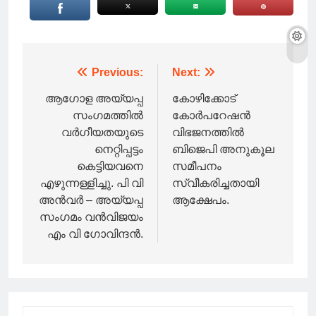
Post
Previous:
Next:
navigation
ആഗോള അയ്യപ്പ
കോഴിക്കോട്
സംഗമത്തിൽ
കോർപറേഷന്‍
വർഗീയതയുടെ
വിഭജനത്തില്‍
നെറ്റിപ്പട്ടം
ബിജെപി അനുകൂല
കെട്ടിയവനെ
സമീപനം
എഴുന്നള്ളിച്ചു. പി വി
സ്വീകരിച്ചതായി
അൻവർ – അയ്യപ്പ
ആക്ഷേപം.
സംഗമം വൻവിജയം
എം വി ഗോവിന്ദൻ.