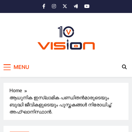
Skip
to
content
10 vision news
Stay Ahead with 10 Vision News
MENU
Home
ആധുനിക ഇസ്‌ലാമിക പണ്ഡിതൻമാരുടെയും
ബുദ്ധി ജീവികളുടെയും പുസ്തകങ്ങൾ നിരോധിച്ച്
അഫ്ഘാനിസ്ഥാൻ.