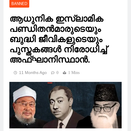
BANNED
ആധുനിക ഇസ്‌ലാമിക
പണ്ഡിതൻമാരുടെയും
ബുദ്ധി ജീവികളുടെയും
പുസ്തകങ്ങൾ നിരോധിച്ച്
അഫ്ഘാനിസ്ഥാൻ.
11 Months Ago
0
1 Mins