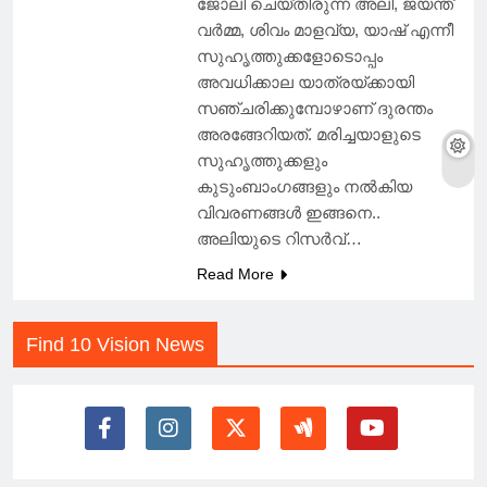
ജോലി ചെയ്തിരുന്ന അലി, ജയന്ത്
വർമ്മ, ശിവം മാളവ്യ, യാഷ് എന്നീ
സുഹൃത്തുക്കളോടൊപ്പം
അവധിക്കാല യാത്രയ്ക്കായി
സഞ്ചരിക്കുമ്പോഴാണ് ദുരന്തം
അരങ്ങേറിയത്. മരിച്ചയാളുടെ
സുഹൃത്തുക്കളും
കുടുംബാംഗങ്ങളും നൽകിയ
വിവരണങ്ങൾ ഇങ്ങനെ..
അലിയുടെ റിസർവ്…
Read More
Find 10 Vision News