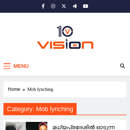
Skip
to
content
10 vision news
Stay Ahead with 10 Vision News
MENU
Home
Mob lynching
Category:
Mob lynching
മധ്യപ്രദേശിൽ ഓടുന്ന