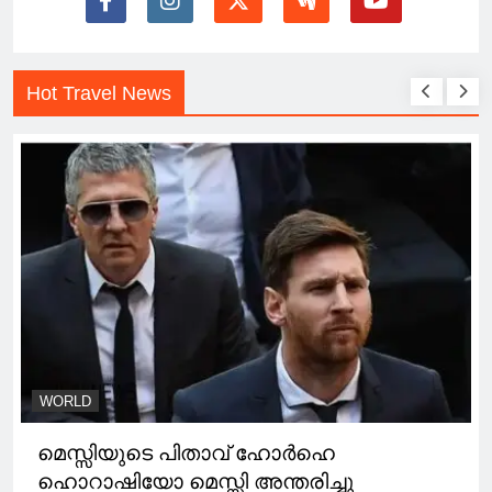
Hot Travel News
WORLD
മെസ്സിയുടെ പിതാവ് ഹോർഹെ
ഹൊറാഷിയോ മെസ്സി അന്തരിച്ചു