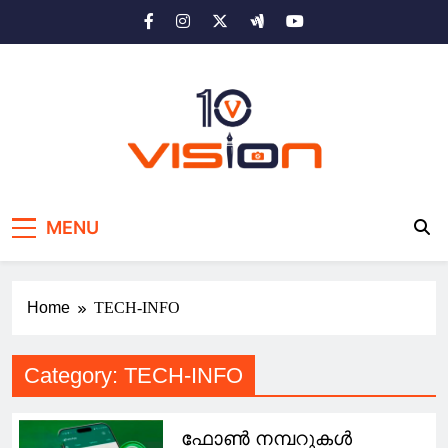
Skip
to
content
10 vision news
Stay Ahead with 10 Vision News
MENU
Home
TECH-INFO
Category:
TECH-INFO
ഫോൺ നമ്പറുകൾ