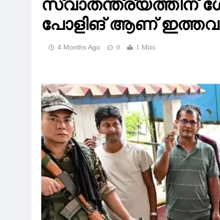
സ്വാതന്ത്ര്യത്തിന് ശ
പോളിങ് ആണ് ഇത്തവണ
4 Months Ago
0
1 Mins