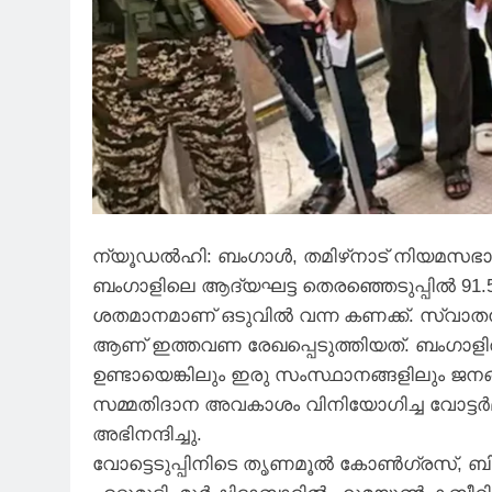
ന്യൂഡൽഹി: ബംഗാൾ, തമിഴ്‌നാട് നിയമസഭാ
ബംഗാളിലെ ആദ്യഘട്ട തെരഞ്ഞെടുപ്പിൽ 91.58
ശതമാനമാണ് ഒടുവിൽ വന്ന കണക്ക്. സ്വാതന്ത
ആണ് ഇത്തവണ രേഖപ്പെടുത്തിയത്. ബംഗാള
ഉണ്ടായെങ്കിലും ഇരു സംസ്ഥാനങ്ങളിലും ജനങ
സമ്മതിദാന അവകാശം വിനിയോഗിച്ച വോട്ടർമ
അഭിനന്ദിച്ചു.
വോട്ടെടുപ്പിനിടെ തൃണമൂൽ കോൺഗ്രസ്, ബി