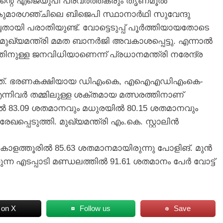
റിന്റെ എജെയുപി പ്രവർത്തകരും തൃണമൂൽ
കുമാരഗഞ്ചിലെ ബിജെപി സ്ഥാനാർഥി സുവേന്ദു
ായി പരാതിയുണ്ട്. വോട്ടെടുപ്പ് പൂർത്തിയായതോടെ
ുഖ്യമന്ത്രി മമത ബാനർജി അവകാശപ്പെട്ടു. എന്നാൽ
നുള്ള ജനവിധിയാണെന്ന് പ്രധാനമന്ത്രി നരേന്ദ്ര
്പ് നടന്നത്. ഭരണകക്ഷിയായ ഡിഎംകെ, എഐഎഡിഎംകെ-
്നിവർ തമ്മിലുള്ള ശക്തമായ മത്സരത്തിനാണ്
ിൽ 83.09 ശതമാനവും മധുരയിൽ 80.15 ശതമാനവും
്പെടുത്തി. മുഖ്യമന്ത്രി എം.കെ. സ്റ്റാലിൻ
ന്ന കൊളത്തൂരിൽ 85.63 ശതമാനമായിരുന്നു പോളിങ്. മുൻ
കുന്ന എടപ്പാടി മണ്ഡലത്തിൽ 91.61 ശതമാനം പേർ വോട്ട്
 on X
Follow us
Save