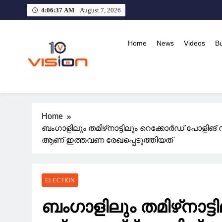
Skip
4:06:37 AM
August 7, 2026
to
content
Home
News
Videos
B
10 vision news
Stay Ahead with 10 Vision News
Home
ബംഗാളിലും തമിഴ്‌നാട്ടിലും റെക്കോർഡ് പോളിങ്
ആണ് ഇത്തവണ രേഖപ്പെടുത്തിയത്
ELECTION
ബംഗാളിലും തമിഴ്‌നാട്