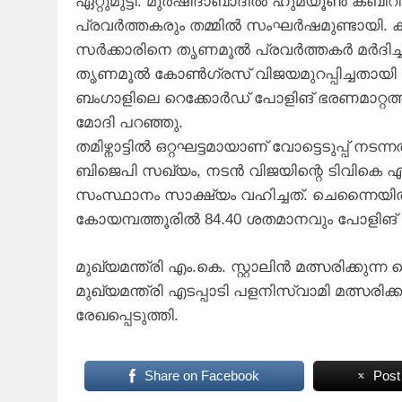
ഏറ്റുമുട്ടി. മുർഷിദാബാദിൽ ഹുമയൂൺ കബീ
പ്രവർത്തകരും തമ്മിൽ സംഘർഷമുണ്ടായി. 
സർക്കാരിനെ തൃണമൂൽ പ്രവർത്തകർ മർദിച്ചത
തൃണമൂൽ കോൺഗ്രസ് വിജയമുറപ്പിച്ചതായി മ
ബംഗാളിലെ റെക്കോർഡ് പോളിങ് ഭരണമാറ്റത്തി
മോദി പറഞ്ഞു.
തമിഴ്നാട്ടിൽ ഒറ്റഘട്ടമായാണ് വോട്ടെടുപ
ബിജെപി സഖ്യം, നടൻ വിജയിന്റെ ടിവികെ എന
സംസ്ഥാനം സാക്ഷ്യം വഹിച്ചത്. ചെന്നൈയ
കോയമ്പത്തൂരിൽ 84.40 ശതമാനവും പോളിങ് രേഖപ
മുഖ്യമന്ത്രി എം.കെ. സ്റ്റാലിൻ മത്സരിക്കു
മുഖ്യമന്ത്രി എടപ്പാടി പളനിസ്വാമി മത്സരിക്
രേഖപ്പെടുത്തി.
Share on Facebook
Post