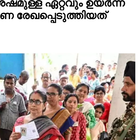
േഷമുള്ള ഏറ്റവും ഉയർന്ന
 രേഖപ്പെടുത്തിയത്
CRIME
“എനിക്കിങ്ങനെ കരയാൻ
വയ്യെടോ… എനിക്ക് വയ്യ
എല്ലാവരും.. കണ്ണൂർ പൊയ്ത്തും
കടവിലെ സ്വന്തം വീട്ടിൽ യുവതി
ജീവനൊടുക്കിയ സംഭവത്തിൽ
ആത്മ ഹത്യ കുറിപ്പ് പുറത്ത് .
3 months ago