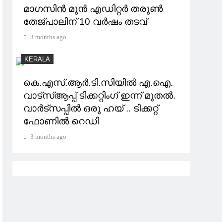
മാഗസിൻ മുൻ എഡിറ്റർ തരുൺ
തേജ്പാലിന് 10 വർഷം തടവ്
3 months ago
KERALA
കെ.എസ്.ആര്‍.ടി.സിയില്‍ എ.ഐ.
വാട്സ്ആപ്പ് ടിക്കറ്റിംഗ് ഇന്ന് മുതല്‍.
വാർട്സപ്പിൽ ഒരു ഹയ് .. ടിക്കറ്റ്
ഫോണിൽ റെഡി
3 months ago