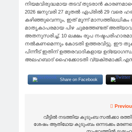
നിയമവിരുദ്ധമായ തടവ് തുടരാൻ കാരണമായെന്
2026 ജനുവരി 27 മുതൽ ഏപ്രിൽ 29 വരെ ഹര
കഴിഞ്ഞുവെന്നും, ഇത് മൂന്ന് മാസത്തിലധികം ന
മാതൃകാപരമായ പിഴ ചുമത്തേണ്ടത് അത്യാവശ
അതനുസരിച്ച്, 10 ലക്ഷം രൂപ നഷ്ടപരിഹാരമാ
നൽകണമെന്നും കോടതി ഉത്തരവിട്ടു. ഈ ത
പിന്നീട് ഇതിന് ഉത്തരവാദികളായ ഉദ്യോഗസ്
അലഹബാദ് ഹൈക്കോടതി വ്യക്തമാക്കി.എൻ
Share on Facebook
Post
Previou
navigation
വീട്ടിൽ നടത്തിയ കുടുംബ സൽക്കാ രത്തി
ശേഷം ആതിഥേയ കുടുംബം ഒന്നടക്കം മരണപ്
സംഭവത്തിൽ ദുരൂ