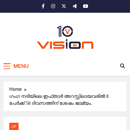
Skip
to
content
10 vision news
Stay Ahead with 10 Vision News
MENU
Home
ഗംഗ നദിയിലെ ഇഫ്താർ അറസ്റ്റിലായവരിൽ 8
പേർക്ക് 58 ദിവസത്തിന് ശേഷം ജാമ്യം.
UP