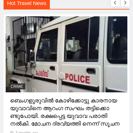
Hot Travel News
CRIME
ബെംഗളൂരുവിൽ കോഴിക്കോട്ടു കാരനായ
യുവാവിനെ ആറംഗ സംഘം തട്ടിക്കൊ
ണ്ടുപോയി. രക്ഷപ്പെട്ട യുവാവ പരാതി
നൽകി. മോചന ദ്രവ്യത്തി നെന്ന് സൂചന
3 months ago