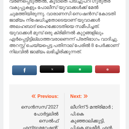
വ്രണപ്പെടുത്തൽ, കൂടാതെ പിടിച്ചുപറി ഗുരുതര
വകുപ്പുകളും പോലീസ് യുവാക്കൾക്ക് മേൽ
ചുമത്തിയിരുന്നു. വാരാണസി സെഷൻസ് കോടതി
ജാമ്യം നിഷേധിച്ചതോടെയാണ് യുവാക്കൾ
അലഹബാദ് ഹൈക്കോടതിയെ സമീപിച്ചത്.
യുവാക്കൾ മുമ്പ് ഒരു ക്രിമിനൽ കുറ്റങ്ങളിലും
ഏർപ്പെട്ടിട്ടില്ലാത്തവരാണെന്ന് പ്രതിഭാഗം വാദിച്ചു.
അറസ്റ്റ് ചെയ്യപ്പെട്ട പതിനാല് പേരിൽ 8 പേർക്കാണ്
നിലവിൽ ജാമ്യം ലഭിച്ചിരിക്കുന്നത്.
Post
Previous:
Next:
navigation
സെൻസസ് 2027
ലീഗിന് 5 മന്ത്രിമാർ ;
പോർട്ടലിൽ
പി.കെ
സെൽഫ്
കുഞ്ഞാലിക്കുട്ടി,
എന്യുമറേഷൻ’
പി.കെ ബഷീർ, എൻ.