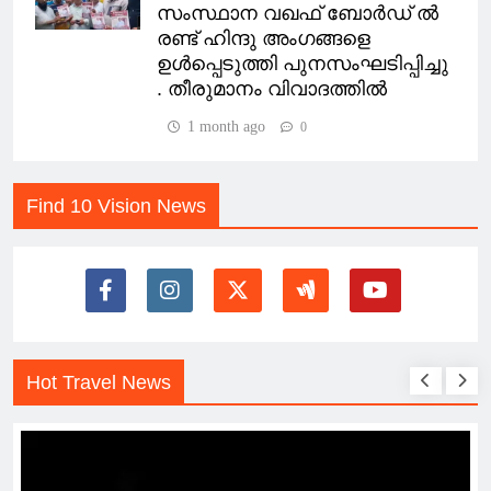
സംസ്ഥാന വഖഫ് ബോർഡ് ൽ
രണ്ട് ഹിന്ദു അംഗങ്ങളെ
ഉൾപ്പെടുത്തി പുനസംഘടിപ്പിച്ചു
. തീരുമാനം വിവാദത്തിൽ
1 month ago
0
Find 10 Vision News
Hot Travel News