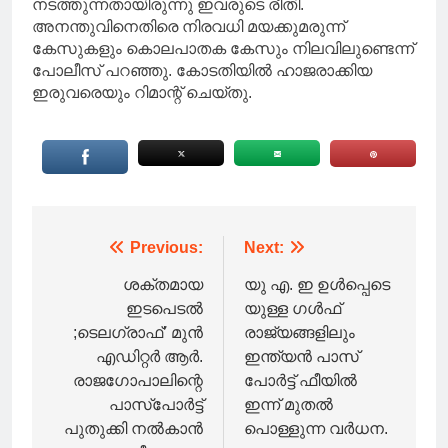
നടത്തുന്നതായിരുന്നു ഇവരുടെ രീതി.
അനന്തുവിനെതിരെ നിരവധി മയക്കുമരുന്ന്
കേസുകളും കൊലപാതക കേസും നിലവിലുണ്ടെന്ന്
പോലീസ് പറഞ്ഞു. കോടതിയില്‍ ഹാജരാക്കിയ
ഇരുവരെയും റിമാന്റ് ചെയ്തു.
Post
Previous:
Next:
navigation
ശക്തമായ
യു എ. ഇ ഉൾപ്പെടെ
ഇടപെടൽ
യുള്ള ഗൾഫ്
;ടെലഗ്രാഫ്’ മുൻ
രാജ്യങ്ങളിലും
എഡിറ്റർ ആർ.
ഇന്ത്യൻ പാസ്
രാജഗോപാലിന്റെ
പോർട്ട് ഫീയിൽ
പാസ്പോർട്ട്
ഇന്ന് മുതൽ
പുതുക്കി നൽകാൻ
പൊള്ളുന്ന വർധന.