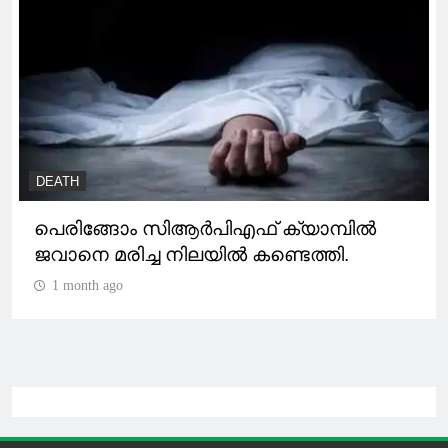
DEATH
പെരിങ്ങോം സിആർപിഎഫ് ക്യാമ്പിൽ
ജവാനെ മരിച്ച നിലയിൽ കണ്ടെത്തി.
1 month ago