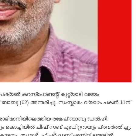
ഷ്യൽ കറസ്‌പോണ്ടന്റ് കുറ്റ്യാടി വടയം
‌ ബാബു (62) അന്തരിച്ചു. സംസ്കാരം വ്യാഴം പകൽ 11ന്‌
ശാഭിമാനിയിലെത്തിയ രമേഷ്‌ ബാബു ഡൽഹി,
ം കൊച്ചിയിൽ ചീഫ് സബ് എഡിറ്ററായും പ്രവർത്തിച്ചു.
ട്ടയം, തൃശൂർ, ഫീച്ചർ ഡസ്ക് എന്നിവിടങ്ങളിൽ