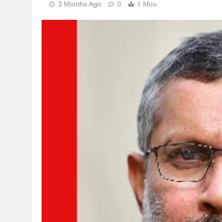
3 Months Ago
0
1 Mins