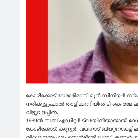
കോഴിക്കോട്‌:ദേശാഭിമാനി മുൻ സീനിയർ സ്പെ
നരിക്കൂട്ടുംചാൽ താളിക്കുനിയിൽ ടി കെ രമേഷ്
വീട്ടുവളപ്പിൽ.
1989ൽ സബ് എഡിറ്റർ ട്രെയിനിയായായി ദേ
കോഴിക്കോട്, കണ്ണൂർ, വയനാട് ബ്യൂറോകളിലു
തിരുവനന്തപുരം സെൻട്രൽ ഡസ്ക്, കണ്ണൂർ, കോ