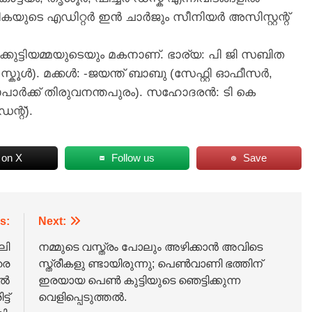
ികയുടെ എഡിറ്റർ ഇൻ ചാർജും സീനിയർ അസിസ്റ്റന്റ്‌
ുട്ടിയമ്മയുടെയും മകനാണ്‌. ഭാര്യ: പി ജി സബിത
കൂൾ). മക്കൾ: -ജയന്ത് ബാബു (സേഫ്റ്റി ഓഫീസർ,
ർക്ക്‌ തിരുവനന്തപുരം). സഹോദരൻ: ടി കെ
്റ്‌).
 on X
Follow us
Save
s:
Next:
ലി
നമ്മുടെ വസ്ത്രം പോലും അഴിക്കാന്‍ അവിടെ
രെ
സ്ത്രീകളു ണ്ടായിരുന്നു; പെണ്‍വാണി ഭത്തിന്
ൂൽ
ഇരയായ പെണ്‍ കുട്ടിയുടെ ഞെട്ടിക്കുന്ന
ട്
വെളിപ്പെടുത്തല്‍.