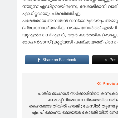
ന്യൂസ് എഡിറ്ററായിരുന്നു. ദേശാഭിമാനി വാര
എഡിറ്ററായും പ്രവർത്തിച്ചു.
പരേതരായ അനന്തൻ നമ്പ്യാരുടെയും അമ്മുക്ക
(പ്രധാനാധ്യാപിക, വടയം നോർത്ത്‌ എൽപി സ്
യുഎൽസിസിഎസ്), ആർ കാർത്തിക (ടെക്നോപാ
മോഹൻദാസ്‌ (കുറ്റ്യാടി പഞ്ചായത്ത്‌ പ്രസിഡന
Share on Facebook
Post
Post
Previou
navigation
പശ്ചിമ ബംഗാൾ സർക്കാരിൻ്റെ കന്നുകാ
കശാപ്പ് നിരോധന നിയമത്തി നെതി
ഹൈക്കോട തിയിൽ ഹരജി ; കേസിൽ തൃണമ
എം.പി മൊഹ്‌വ മൊയ്ത്ര കോടതി യിൽ നേരിട്