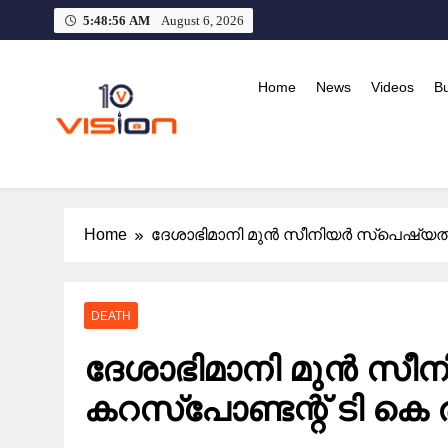
Skip
5:48:57 AM
August 6, 2026
to
content
Home
News
Videos
B
10 vision news
Stay Ahead with 10 Vision News
Home
ദേശാഭിമാനി മുൻ സീനിയർ സ്പെഷ്യൽ കറ
DEATH
ദേശാഭിമാനി മുൻ സ
കറസ്‌പോണ്ടന്റ്‌ ടി കെ