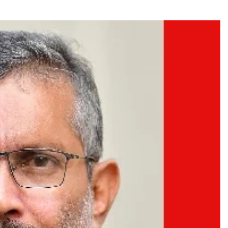
CRIME
പ്രണയത്തിൽ നിന്ന് പിന്മാറിയ
യുവതിയെ കൊല്ലാന്‍
പെണ്‍വേഷം കെട്ടി ഗുരുവാ യൂരില്
എത്തിയ യുവാവ് അടക്കം 4 പേർ
പിടിയില്‍.
4 days ago