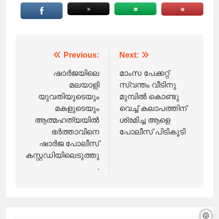
Post
Previous:
Next:
navigation
ഷാർജയിലെ
മാംസ പേക്കറ്റ്
മലയാളി
സ്വന്തം വീടിനു
യുവതിയുടെയും
മുമ്പിൽ കൊണ്ടു
മകളുടെയും
വെച്ച് കലാപത്തിന്
ആത്മഹത്യയിൽ
ശ്രമിച്ച ആളെ
ഭർത്താവിനെ
പോലീസ് പിടികൂടി
ഷാർജ പോലീസ്
കസ്റ്റഡിയിലെടുത്തു
.