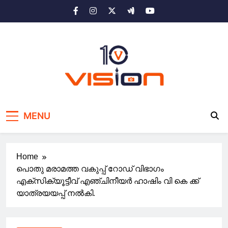
Skip
to
content
10 vision news
Stay Ahead with 10 Vision News
MENU
Home
പൊതു മരാമത്ത വകുപ്പ് റോഡ് വിഭാഗം
എക്സിക്യൂട്ടീവ് എഞ്ചിനീയർ ഹാഷിം വി കെ ക്ക്
യാത്രയയപ്പ് നൽകി.