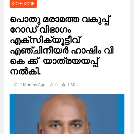
KOZHIKODE
പൊതു മരാമത്ത വകുപ്പ്
റോഡ് വിഭാഗം
എക്സിക്യൂട്ടീവ്
എഞ്ചിനീയർ ഹാഷിം വി
കെ ക്ക് യാത്രയയപ്പ്
നൽകി.
2 Months Ago
0
1 Mins