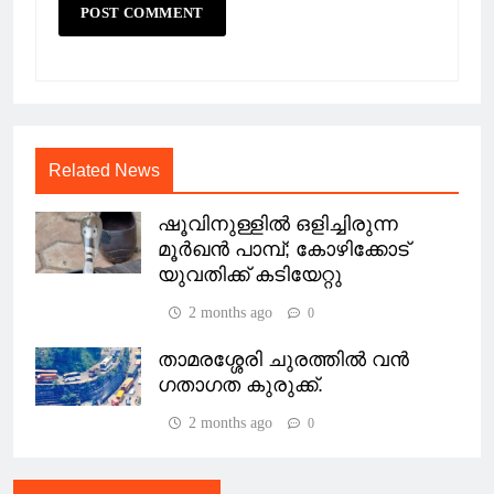
Related News
ഷൂവിനുള്ളിൽ ഒളിച്ചിരുന്ന
മൂർഖൻ പാമ്പ്; കോഴിക്കോട്
യുവതിക്ക് കടിയേറ്റു
2 months ago
0
താമരശ്ശേരി ചുരത്തിൽ വൻ
ഗതാഗത കുരുക്ക്.
2 months ago
0