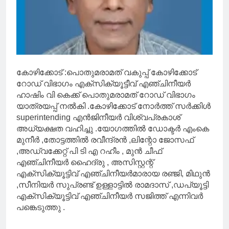
കോഴിക്കോട് :പൊതുമരാമത് വകുപ്പ് കോഴിക്കോട്
റോഡ് വിഭാഗം എക്സിക്യൂട്ടീവ് എഞ്ചിനീയർ
ഹാഷിം വി കെക്ക് പൊതുമരാമത് റോഡ് വിഭാഗം
യാത്രയപ്പ് നൽകി .കോഴിക്കോട് നോർത്ത് സർക്കിൾ
superintending എൻജിനീയർ വിശ്വപ്രകാശ്
അധ്യക്ഷത വഹിച്ചു .യോഗത്തിൽ ഡോക്ടർ എംകെ
മുനീർ ,തോട്ടത്തിൽ രവീന്ദ്രൻ ,ലിന്റോ ജോസഫ്
,അഡ്വക്കേറ്റ് പി ടി എ റഹീം , മുൻ ചീഫ്
എഞ്ചിനീയർ ഹൈദ്രു , അസിസ്റ്റന്റ്
എക്സിക്യൂട്ടിവ് എഞ്ചിനീയർമാരായ രഞ്ജി, മിഥുൻ
,സീനിയർ സുപ്രണ്ട് ഉള്ളാട്ടിൽ രാമദാസ് ,ഡപ്യൂട്ടി
എക്സിക്യൂട്ടിവ് എഞ്ചിനീയർ സജിത്ത് എന്നിവർ
പങ്കെടുത്തു .