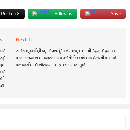
Post on X
Follow us
Save
s:
Next:
ന്
ഫ്രറ്റേണിറ്റി മൂവ്മെന്റ് നടത്തുന്ന വിദ്യാഭ്യാസ
പ്
അവകാശ സമരത്തെ ക്രിമിനൽ വൽകരിക്കാൻ
ളെ
പോലിസ് ശ്രമം – നഈം ഗഫൂർ
ണ്
യി
്‍