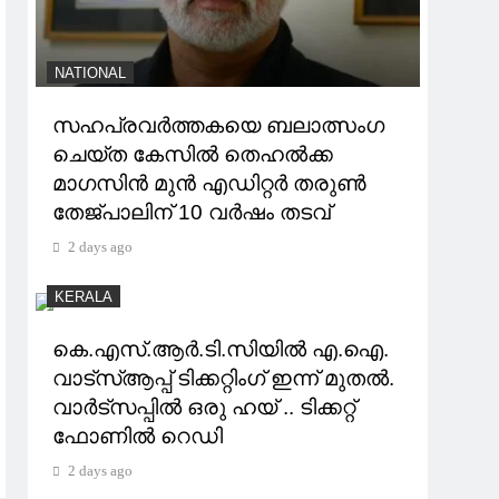
NATIONAL
സഹപ്രവർത്തകയെ ബലാത്സംഗ
ചെയ്ത കേസിൽ തെഹൽക്ക
മാഗസിൻ മുൻ എഡിറ്റർ തരുൺ
തേജ്പാലിന് 10 വർഷം തടവ്
2 days ago
KERALA
കെ.എസ്.ആര്‍.ടി.സിയില്‍ എ.ഐ.
വാട്സ്ആപ്പ് ടിക്കറ്റിംഗ് ഇന്ന് മുതല്‍.
വാർട്സപ്പിൽ ഒരു ഹയ് .. ടിക്കറ്റ്
ഫോണിൽ റെഡി
2 days ago