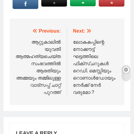
Post
Previous:
Next:
navigation
ആറ്റുകാലില്‍
ലോകകപ്പിന്റെ
യുവതി
നോക്കൗട്ട്
ആത്മഹത്യചെയ്ത
ഘട്ടത്തിലെ
സംഭവത്തില്‍
ഫിക്‌സ്ചറുകൾ
ആരതിയും
റെഡി. മെസ്സിയും
അമ്മയും തമ്മിലുള്ള
റൊണാൾഡോയും
വാട്സപ്പ് ചാറ്റ്
നേർക്ക് നേർ
പുറത്ത്
വരുമോ ?
LEAVE A REPLY