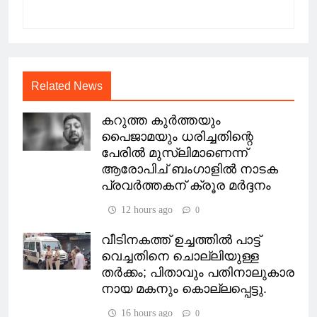
Related News
കറുത്ത കുർത്തയും
പൈജാമയും ധരിച്ചതിന്റെ
പേരിൽ മുസ്‌ലിമാണെന്ന്
ആരോപിച് ബംഗാളിൽ നാടക
പ്രവർത്തകന് ക്രൂര മർദ്ദനം
12 hours ago
0
വീടിനകത്ത് ഉച്ചത്തിൽ പാട്ട്
വെച്ചതിനെ ചൊല്ലിയുള്ള
തര്‍ക്കം; പിതാവും പതിനാലുകാര
നായ മകനും കൊല്ലപ്പെട്ടു.
16 hours ago
0