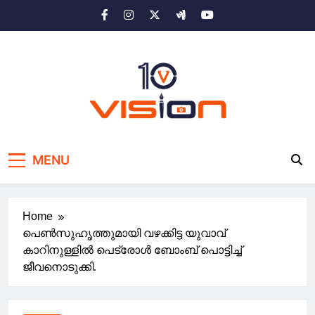
Skip
to
content
10 vision news
Stay Ahead with 10 Vision News
MENU
Home
പെൺസുഹൃത്തുമായി വഴക്കിട്ട യുവാവ്
കാറിനുള്ളിൽ പെട്രോൾ ബോംബ് പൊട്ടിച്ച്
ജീവനൊടുക്കി.