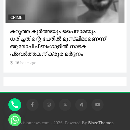
CRIME
കറുത്ത കുർത്തയും പൈജാമയും
ധരിച്ചതിന്റെ പേരിൽ മുസ്‌ലിമാണെന്ന്
ആരോപിച് ബംഗാളിൽ നാടക
പ്രവർത്തകന് ക്രൂര മർദ്ദനം
16 hours ago
10visionnews.com - 2026. Powered By
.
BlazeThemes