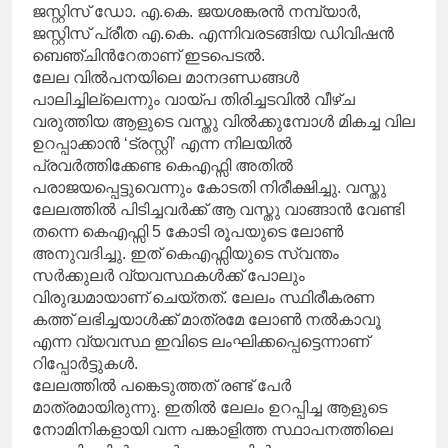
ജസ്റ്റിസ് ഡോ. എ.കെ. ജയശങ്കരൻ നമ്പ്യാർ,
ജസ്റ്റിസ് പ്രീത എ.കെ. എന്നിവരടങ്ങിയ ഡിവിഷൻ
ബെഞ്ചിന്‍റേതാണ് ഇടപെടൽ.
ലേല വിൽപനയിലെ മാനദണ്ഡങ്ങൾ
പാലിച്ചില്ലെന്നും വായ്പ തിരിച്ചടവിൽ വീഴ്ച
വരുത്തിയ ആളുടെ വസ്തു വിൽക്കുമ്പോൾ മികച്ച വില
ഉറപ്പാക്കാൻ ‘ട്രസ്റ്റി’ എന്ന നിലയിൽ
പ്രവർത്തിക്കേണ്ട കെഎഫ്സി അതിൽ
പരാജയപ്പെട്ടുവെന്നും കോടതി നിരീക്ഷിച്ചു. വസ്തു
ലേലത്തിൽ പിടിച്ചവർക്ക് ആ വസ്തു വാങ്ങാൻ വേണ്ടി
തന്നെ കെഎഫ്സി 5 കോടി രൂപയുടെ ലോൺ
അനുവദിച്ചു. ഇത് കെഎഫ്സിയുടെ സ്വന്തം
സർക്കുലർ വ്യവസ്ഥകൾക്ക് പോലും
വിരുദ്ധമായാണ് ചെയ്തത്. ലേലം സ്ഥിരീകരണ
കത്ത് ലഭിച്ചയാൾക്ക് മാത്രമേ ലോൺ നൽകാവൂ
എന്ന വ്യവസ്ഥ ഇവിടെ ലംഘിക്കപ്പെട്ടെന്നാണ്
റിപ്പോർട്ടുകൾ.
ലേലത്തിൽ പങ്കെടുത്തത് രണ്ട് പേർ
മാത്രമായിരുന്നു. ഇതിൽ ലേലം ഉറപ്പിച്ച ആളുടെ
നോമിനികളായി വന്ന പങ്കാളിത്ത സ്ഥാപനത്തിലെ