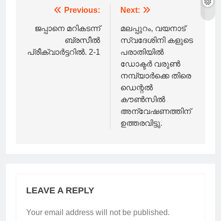
Post
Previous:
Next:
navigation
ജപ്പാനെ മറികടന്ന്
മലപ്പുറം, വയനാട്
ബ്രസീൽ
സ്വദേശിനി കളുടെ
പ്രീക്വാർട്ടറിൽ. 2-1
പരാതിയിൽ
ഡോക്ടർ വരുൺ
നമ്പ്യാർക്കെ തിരെ
ഡെന്റൽ
കൗൺസിൽ
അന്വേഷണത്തിന്
ഉത്തരവിട്ടു.
LEAVE A REPLY
Your email address will not be published.