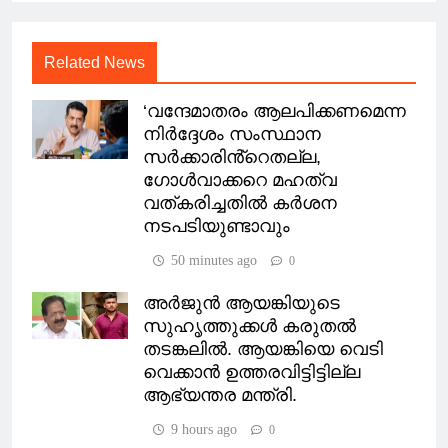
Related News
‘വന്ദേമാതരം ആലപിക്കണമെന്ന
നിർദ്ദേശം സംസ്ഥാന
സർക്കാരിൻ്റെതല്ല,
ഗോൾവാക്കറെ മഹത്വ
വത്കരിച്ചതിൽ കർശന
നടപടിയുണ്ടാവും
50 minutes ago
0
അ‍ർജുൻ ആയങ്കിയുടെ
സുഹൃത്തുക്കൾ കരുതൽ
തടങ്കലിൽ. ആയങ്കിയെ വെടി
വെക്കാൻ ഉത്തരവിട്ടിട്ടില്ല
ആഭ്യന്തര മന്ത്രി.
9 hours ago
0