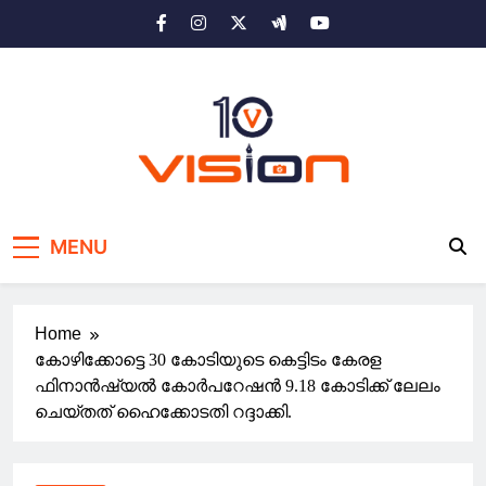
Skip
to
content
10 vision news
Stay Ahead with 10 Vision News
MENU
Home
കോഴിക്കോട്ടെ 30 കോടിയുടെ കെട്ടിടം കേരള
ഫിനാൻഷ്യൽ കോർപറേഷൻ 9.18 കോടിക്ക് ലേലം
ചെയ്തത് ഹൈക്കോടതി റദ്ദാക്കി.