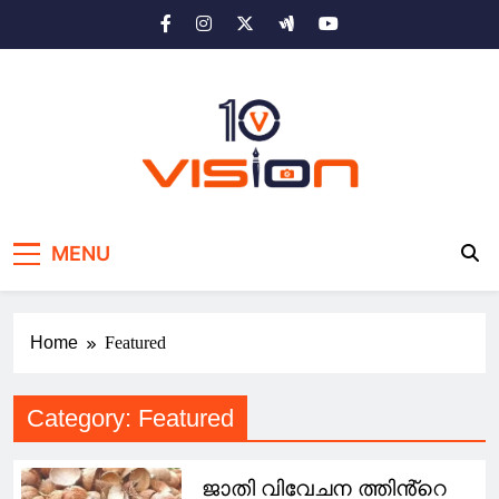
Skip
to
content
10 vision news
Stay Ahead with 10 Vision News
MENU
Home
Featured
Category:
Featured
ജാതി വിവേചന ത്തിൻ്റെ