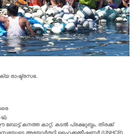
യ രാഷ്ട്രസഭ.
േരെ
ചു.
 ബോട്ട് കനത്ത കാറ്റ്, കടൽ പ്രക്ഷുബ്ധം, തിരക്ക്
്രസഭയുടെ അഭയാർത്ഥി ഹൈക്കമ്മീഷണർ (UNHCR)