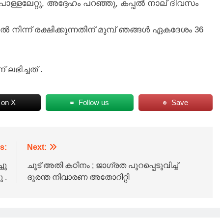
ള്ളലേറ്റു, അദ്ദേഹം പറഞ്ഞു, കപ്പൽ നാല് ദിവസം
നിന്ന് രക്ഷിക്കുന്നതിന് മുമ്പ് ഞങ്ങൾ ഏകദേശം 36
ഭിച്ചത് .
 on X
Follow us
Save
s:
Next:
ചു
ചൂട് അതി കഠിനം ; ജാഗ്രത പുറപ്പെടുവിച്ച്
 .
ദുരന്ത നിവാരണ അതോറിറ്റി