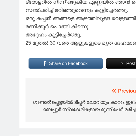
ട്രോളറിൽ നിന്ന് ഒഴുകിയ എണ്ണയിൽ ഞാൻ പൊ
സഞ്ചരിച്ച് മറിഞ്ഞുവെന്നും കൂട്ടിച്ചേർത്തു.
ഒരു കപ്പൽ ഞങ്ങളെ ആഴത്തിലുള്ള വെള്ളത്തിൽ 
മണിക്കൂർ പൊങ്ങി കിടന്നു
അദ്ദേഹം കൂട്ടിച്ചേർത്തു,
25 മുതൽ 30 വരെ ആളുകളുടെ മൃത ദേഹമാണ് ല
Share on Facebook
Post
Post
Previou
navigation
ഗുണ്ടൽപ്പെട്ടയിൽ ടിപ്പർ ലോറിയും കാറും ഇടിച്
ബേപ്പൂർ സ്വദേശികളായ മൂന്ന് പേർ മരിച്ചു