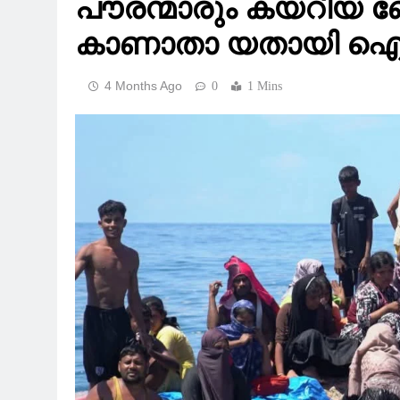
പൗരന്മാരും കയറിയ ബോ
കാണാതാ യതായി ഐക്
4 Months Ago
0
1 Mins