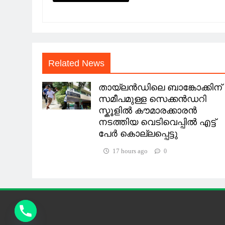
Related News
തായ്ലൻഡിലെ ബാങ്കോക്കിന്
സമീപമുള്ള സെക്കൻഡറി
സ്കൂളില്‍ കൗമാരക്കാരൻ
നടത്തിയ വെടിവെപ്പില്‍ എട്ട്
പേർ കൊല്ലപ്പെട്ടു
17 hours ago
0