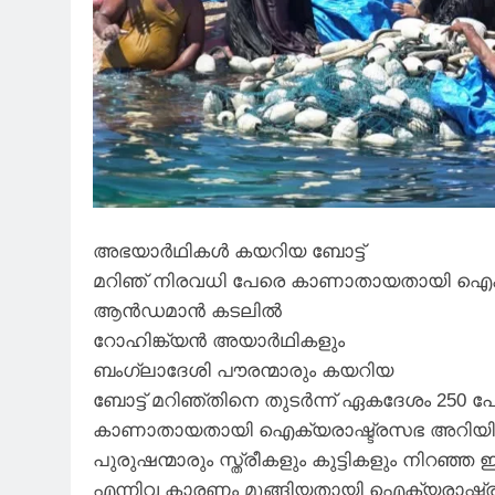
അഭയാർഥികൾ കയറിയ ബോട്ട്
മറിഞ് നിരവധി പേരെ കാണാതായതായി ഐക്
ആൻഡമാൻ കടലിൽ
റോഹിങ്ക്യൻ അയാർഥികളും
ബംഗ്ലാദേശി പൗരന്മാരും കയറിയ
ബോട്ട് മറിഞ്തിനെ തുടർന്ന് ഏകദേശം 250 പ
കാണാതായതായി ഐക്യരാഷ്ട്രസഭ അറിയിച്
പുരുഷന്മാരും സ്ത്രീകളും കുട്ടികളും നിറഞ്ഞ ഈ
എന്നിവ കാരണം മുങ്ങിയതായി ഐക്യരാഷ്ട