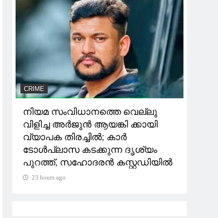
CRIME
EDUC
നിയമ സംവിധാനത്തെ വെല്ലു
കനത്
വിളിച്ച അർജുൻ ആയങ്കി ക്കായി
ജില
വ്യാപക തിരച്ചിൽ; കാർ
ജില
ടോള്‍പ്ലാസ കടക്കുന്ന ദൃശ്യം
23 h
പുറത്ത്, സഹോദരൻ കസ്റ്റഡിയിൽ
23 hours ago