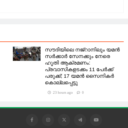
സൗദിയിലെ നജ്‌റാനിലും യമൻ
സർക്കാർ സേനക്കും നേരെ
ഹൂതി ആക്രമണം:
പ്രവാസികളടക്കം 11 പേർക്ക്
പരുക്ക്; 17 യമൻ സൈനികർ
കൊല്ലപ്പെട്ടു
23 hours ago
0