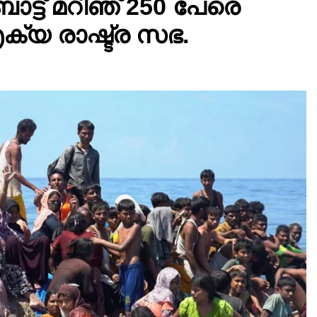
ട്ട് മറിഞ് 250 പേരെ
യ രാഷ്ട്ര സഭ.
ACCIDENT
കോഴിക്കോട്-ബംഗളൂരു
കെ.എസ്.ആർ.ടി.സി ബസ്
നിയന്ത്രണം വിട്ട് മറിഞ്ഞ്
ഡ്രൈവറും കണ്ടക്ടറും മരിച്ചു.
നാല് പേർ ഗുരുതരാവസ്ഥയിൽ.
23 hours ago