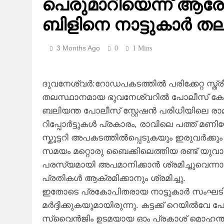
പെരുമാറിയെന്ന് ആരോപ
ബിളിനെ നാട്ടുകാർ തല്
3 Months Ago
0
1 Mins
ദുവനേശ്വർ:റോഡപകടത്തിൽ പരിക്കേറ്റ സ്ത്
തലസ്ഥാനമായ ഭുവനേശ്വറിൽ പോലീസ് കോൺസ്റ
ബലിയന്ത പോലീസ് സ്റ്റേഷൻ പരിധിയിലെ രാമ
റിപ്പോർട്ടുകൾ പ്രകാരം, രാവിലെ പത്ത്
സ്കൂട്ടറി അപകടത്തിൽപ്പെടുകയും ഇരുവർക്ക
സമയം മറ്റൊരു ബൈക്കിലെത്തിയ രണ്ട് യുവാക
പരസ്യമായി അപമാനിക്കാൻ ശ്രമിച്ചുവെന്
പ്രതികൾ ആക്രമിക്കാനും ശ്രമിച്ചു.
ഇതോടെ പ്രകോപിതരായ നാട്ടുകാർ സംഘടിക്ക
മർദ്ദിക്കുകയുമായിരുന്നു. കട്ടക്ക് റെയി
സ്വൈൻജിം ഉടമയായ ഓം പ്രകാശ് മൊഹന്തി എ