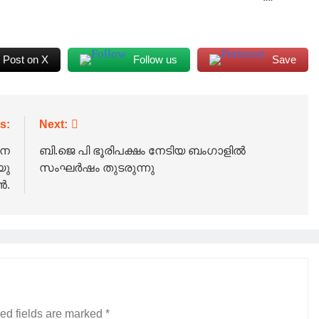
Post on X
Follow us
Save
s:
Next:
നെ
ബി.ജെ പി ഭൂരിപക്ഷം നേടിയ ബംഗാളിൽ
യു
സംഘർഷം തുടരുന്നു
ൻ.
ed fields are marked
*