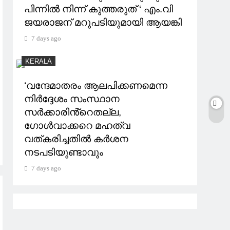
പിന്നിൽ നിന്ന് കുത്തരുത് ‘ എം.വി
ജയരാജന് മറുപടിയുമായി ആയങ്കി
7 days ago
KERALA
‘വന്ദേമാതരം ആലപിക്കണമെന്ന
നിർദ്ദേശം സംസ്ഥാന
സർക്കാരിൻ്റെതല്ല,
ഗോൾവാക്കറെ മഹത്വ
വത്കരിച്ചതിൽ കർശന
നടപടിയുണ്ടാവും
7 days ago