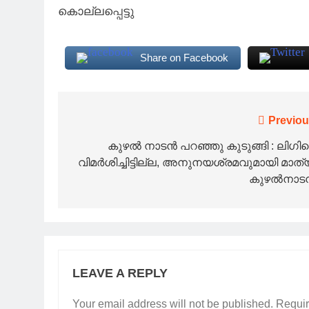
കൊല്ലപ്പെട്ടു
Share on Facebook
Post
Previou
navigation
കുഴൽ നാടൻ പറഞ്ഞു കുടുങ്ങി : ലിഗി
വിമർശിച്ചിട്ടില്ല, അനുനയശ്രമവുമായി മാത്
കുഴൽനാട
LEAVE A REPLY
Your email address will not be published.
Requir