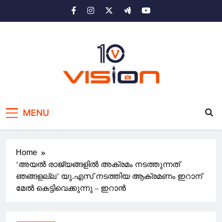
Skip
to
content
10 vision news
Stay Ahead with 10 Vision News
MENU
Home
‘അയൽ രാജ്യങ്ങളിൽ അക്രമം നടത്തുന്നത്
ഞങ്ങളല്ല’ യു.എസ് നടത്തിയ ആക്രമണം ഇറാന്
മേൽ കെട്ടിവെക്കുന്നു – ഇറാൻ