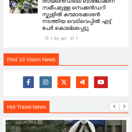
തായ്ലൻഡിലെ ബാങ്കോക്കിന്
സമീപമുള്ള സെക്കൻഡറി
സ്കൂളില്‍ കൗമാരക്കാരൻ
നടത്തിയ വെടിവെപ്പില്‍ എട്ട്
പേർ കൊല്ലപ്പെട്ടു
1 day ago
0
Find 10 Vision News
Hot Travel News