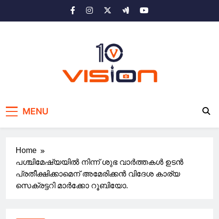
Skip
to
content
10 vision news
Stay Ahead with 10 Vision News
MENU
Home
പശ്ചിമേഷ്യയിൽ നിന്ന് ശുഭ വാർത്തകൾ ഉടൻ
പ്രതീക്ഷിക്കാമെന് അമേരിക്കൻ വിദേശ കാര്യ
സെക്രട്ടറി മാർക്കോ റൂബിയോ.