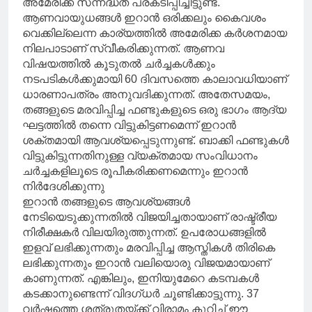
അമേരിക്ക സന്നദ്ധത പ്രകടിപ്പിച്ചിട്ടുണ്ട്.
ആണവായുധങ്ങൾ ഇറാൻ ഒരിക്കലും കൈവശം
വെക്കില്ലെന്ന കാര്യത്തിൽ അമേരിക്ക കർശനമായ
നിലപാടാണ് സ്വീകരിക്കുന്നത്. ആണവ
വിഷയത്തിൽ കൂടുതൽ ചർച്ചകൾക്കും
നടപടികൾക്കുമായി 60 ദിവസത്തെ കാലാവധിയാണ്
ധാരണാപത്രം അനുവദിക്കുന്നത്. അതേസമയം,
തങ്ങളുടെ മരവിപ്പിച്ച ഫണ്ടുകളുടെ ഒരു ഭാഗം ആദ്യ
ഘട്ടത്തിൽ തന്നെ വിട്ടുകിട്ടണമെന്ന് ഇറാൻ
ശക്തമായി ആവശ്യപ്പെടുന്നുണ്ട്. ബാക്കി ഫണ്ടുകൾ
വിട്ടുകിട്ടുന്നതിനുള്ള വ്യക്തമായ സംവിധാനം
ചർച്ചകളിലൂടെ രൂപീകരിക്കണമെന്നും ഇറാൻ
നിർദേശിക്കുന്നു
ഇറാൻ തങ്ങളുടെ ആവശ്യങ്ങൾ
നേടിയെടുക്കുന്നതിൽ വിജയിച്ചതായാണ് രാഷ്ട്രീയ
നിരീക്ഷകർ വിലയിരുത്തുന്നത്. ഉപരോധങ്ങളിൽ
ഇളവ് ലഭിക്കുന്നതും മരവിപ്പിച്ച ആസ്തികൾ തിരികെ
ലഭിക്കുന്നതും ഇറാൻ വലിയൊരു വിജയമായാണ്
കാണുന്നത്. എങ്കിലും, ഇനിയുമേറെ കടമ്പകൾ
കടക്കാനുണ്ടെന്ന് വിദഗ്ധർ ചൂണ്ടിക്കാട്ടുന്നു. 37
വർഷത്തെ ശത്രുതയ്ക്ക് വിരാമം കുറിച്ച് ഈ