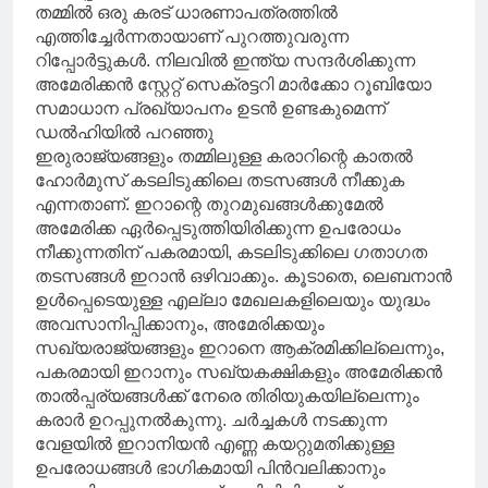
തമ്മിൽ ഒരു കരട് ധാരണാപത്രത്തിൽ
എത്തിച്ചേർന്നതായാണ് പുറത്തുവരുന്ന
റിപ്പോർട്ടുകൾ. നിലവിൽ ഇന്ത്യ സന്ദർശിക്കുന്ന
അമേരിക്കൻ സ്റ്റേറ്റ് സെക്രട്ടറി മാർക്കോ റൂബിയോ
സമാധാന പ്രഖ്യാപനം ഉടൻ ഉണ്ടകുമെന്ന്
ഡൽഹിയിൽ പറഞ്ഞു
ഇരുരാജ്യങ്ങളും തമ്മിലുള്ള കരാറിന്റെ കാതൽ
ഹോർമുസ് കടലിടുക്കിലെ തടസങ്ങൾ നീക്കുക
എന്നതാണ്. ഇറാന്റെ തുറമുഖങ്ങൾക്കുമേൽ
അമേരിക്ക ഏർപ്പെടുത്തിയിരിക്കുന്ന ഉപരോധം
നീക്കുന്നതിന് പകരമായി, കടലിടുക്കിലെ ഗതാഗത
തടസങ്ങൾ ഇറാൻ ഒഴിവാക്കും. കൂടാതെ, ലെബനാൻ
ഉൾപ്പെടെയുള്ള എല്ലാ മേഖലകളിലെയും യുദ്ധം
അവസാനിപ്പിക്കാനും, അമേരിക്കയും
സഖ്യരാജ്യങ്ങളും ഇറാനെ ആക്രമിക്കില്ലെന്നും,
പകരമായി ഇറാനും സഖ്യകക്ഷികളും അമേരിക്കൻ
താൽപ്പര്യങ്ങൾക്ക് നേരെ തിരിയുകയില്ലെന്നും
കരാർ ഉറപ്പുനൽകുന്നു. ചർച്ചകൾ നടക്കുന്ന
വേളയിൽ ഇറാനിയൻ എണ്ണ കയറ്റുമതിക്കുള്ള
ഉപരോധങ്ങൾ ഭാഗികമായി പിൻവലിക്കാനും