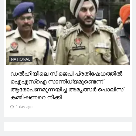
NATIONAL
ഡൽഹിയിലെ സിജെപി പ്രതിഷേധത്തിൽ
ഐഎസ്ഐ സാന്നിധ്യമുണ്ടെന്ന്
ആരോപണമുന്നയിച്ച അമൃത്സർ പൊലീസ്
കമ്മിഷണറെ നീക്കി
1 day ago