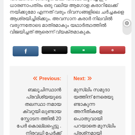
ധാരണാപത്രം ഒരു വലിയ ആഗോള കരാറിലേക്ക്
നയിക്കുമോ എന്നത് വരും ദിവസങ്ങളിലെ ചർച്ചകളെ
ആശ്രയിച്ചിരിക്കും. അവസാന കരാർ നിലവിൽ
വരുന്നതോടെ മാത്രമാകും യഥാർത്ഥത്തിൽ
വിജയിച്ചത് ആരെന്ന് വ്യക്തമാകുക.
Post
Previous:
Next:
navigation
ബലൂചിസ്ഥാൻ
മുസ്‌ലിം സമുദാ
പ്രവിശ്യയുടെ
യത്തിന് നേരെയു
തലസ്ഥാ നമായ
ണ്ടാകുന്ന
ക്വറ്റയി ലുണ്ടായ
അനീതികളെ
സ്ഫോടന ത്തിൽ 20
പൊതുവായി
പേർ കൊല്ലപ്പെട്ടു .
പറയാതെ മുസ്‌ലിം
നിരവധി പേർക്ക്
പ്രശ്‌നമായി